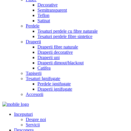
Decorative
Semitransparent
Teflon
Satinat
Perdele
Tesaturi perdele cu fibre naturale
Tesaturi perdele fibre sintetice
Draperii
Draperii fibre naturale
Draperii decorative
Draperii uni
Draperii dimout/blackout
Catifea
Tapiserii
Tesaturi Ignifugate
Perdele ignifugate
Draperii ignifugate
Accesorii
Inceputuri
Despre noi
Servicii
Descopera