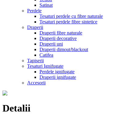
Satinat
Perdele
Tesaturi perdele cu fibre naturale
Tesaturi perdele fibre sintetice
Draperii
Draperii fibre naturale
Draperii decorative
Draperii uni
Draperii dimout/blackout
Catifea
Tapiserii
Tesaturi Ignifugate
Perdele ignifugate
Draperii ignifugate
Accesorii
Detalii