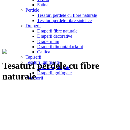
Satinat
Perdele
Tesaturi perdele cu fibre naturale
Tesaturi perdele fibre sintetice
Draperii
Draperii fibre naturale
Draperii decorative
Draperii uni
Draperii dimout/blackout
Catifea
Tapiserii
Tesaturi Ignifugate
Tesaturi perdele cu fibre
Perdele ignifugate
Draperii ignifugate
naturale
Accesorii