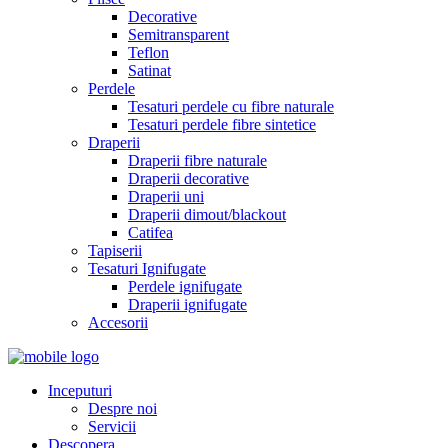
Decorative
Semitransparent
Teflon
Satinat
Perdele
Tesaturi perdele cu fibre naturale
Tesaturi perdele fibre sintetice
Draperii
Draperii fibre naturale
Draperii decorative
Draperii uni
Draperii dimout/blackout
Catifea
Tapiserii
Tesaturi Ignifugate
Perdele ignifugate
Draperii ignifugate
Accesorii
Inceputuri
Despre noi
Servicii
Descopera