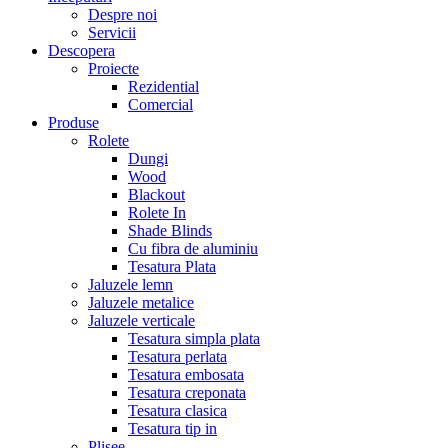
Despre noi
Servicii
Descopera
Proiecte
Rezidential
Comercial
Produse
Rolete
Dungi
Wood
Blackout
Rolete In
Shade Blinds
Cu fibra de aluminiu
Tesatura Plata
Jaluzele lemn
Jaluzele metalice
Jaluzele verticale
Tesatura simpla plata
Tesatura perlata
Tesatura embosata
Tesatura creponata
Tesatura clasica
Tesatura tip in
Plisee