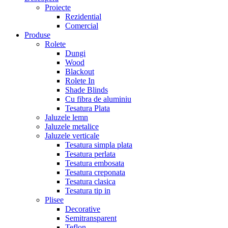
Proiecte
Rezidential
Comercial
Produse
Rolete
Dungi
Wood
Blackout
Rolete In
Shade Blinds
Cu fibra de aluminiu
Tesatura Plata
Jaluzele lemn
Jaluzele metalice
Jaluzele verticale
Tesatura simpla plata
Tesatura perlata
Tesatura embosata
Tesatura creponata
Tesatura clasica
Tesatura tip in
Plisee
Decorative
Semitransparent
Teflon