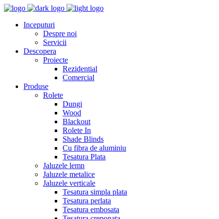
Inceputuri
Despre noi
Servicii
Descopera
Proiecte
Rezidential
Comercial
Produse
Rolete
Dungi
Wood
Blackout
Rolete In
Shade Blinds
Cu fibra de aluminiu
Tesatura Plata
Jaluzele lemn
Jaluzele metalice
Jaluzele verticale
Tesatura simpla plata
Tesatura perlata
Tesatura embosata
Tesatura creponata