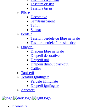
Tesatura clasica
Tesatura tip in
Plisee
Decorative
Semitransparent
Teflon
Satinat
Perdele
Tesaturi perdele cu fibre naturale
Tesaturi perdele fibre sintetice
Draperii
Draperii fibre naturale
Draperii decorative
Draperii uni
Draperii dimout/blackout
Catifea
Tapiserii
Tesaturi Ignifugate
Perdele ignifugate
Draperii ignifugate
Accesorii
Inceputuri