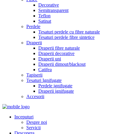
Decorative
Semitransparent
Teflon
Satinat
Perdele
Tesaturi perdele cu fibre naturale
Tesaturi perdele fibre sintetice
Draperii
Draperii fibre naturale
Draperii decorative
Draperii uni
Draperii dimout/blackout
Catifea
Tapiserii
Tesaturi Ignifugate
Perdele ignifugate
Draperii ignifugate
Accesorii
Inceputuri
Despre noi
Servicii
Descopera