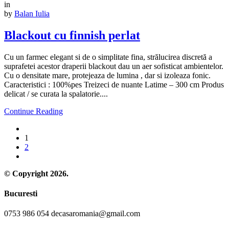
in
by
Balan Iulia
Blackout cu finnish perlat
Cu un farmec elegant si de o simplitate fina, strălucirea discretă a
suprafetei acestor draperii blackout dau un aer sofisticat ambientelor.
Cu o densitate mare, protejeaza de lumina , dar si izoleaza fonic.
Caracteristici : 100%pes Treizeci de nuante Latime – 300 cm Produs
delicat / se curata la spalatorie....
Continue Reading
1
2
© Copyright 2026.
Bucuresti
0753 986 054 decasaromania@gmail.com