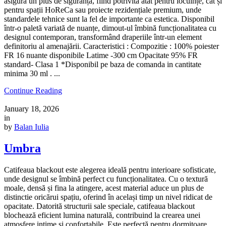
asigură un plus de siguranță, fiind potrivită atât pentru locuințe, cât și
pentru spații HoReCa sau proiecte rezidențiale premium, unde
standardele tehnice sunt la fel de importante ca estetica. Disponibil
într-o paletă variată de nuanțe, dimout-ul îmbină funcționalitatea cu
designul contemporan, transformând draperiile într-un element
definitoriu al amenajării. Caracteristici : Compozitie : 100% poiester
FR 16 nuante disponibile Latime -300 cm Opacitate 95% FR
standard- Clasa 1 *Disponibil pe baza de comanda in cantitate
minima 30 ml . ...
Continue Reading
January 18, 2026
in
by
Balan Iulia
Umbra
Catifeaua blackout este alegerea ideală pentru interioare sofisticate,
unde designul se îmbină perfect cu funcționalitatea. Cu o textură
moale, densă și fina la atingere, acest material aduce un plus de
distinctie oricărui spațiu, oferind în același timp un nivel ridicat de
opacitate. Datorită structurii sale speciale, catifeaua blackout
blochează eficient lumina naturală, contribuind la crearea unei
atmosfere intime și confortabile. Este perfectă pentru dormitoare,