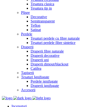
Tesatura clasica
Tesatura tip in
Plisee
Decorative
Semitransparent
Teflon
Satinat
Perdele
Tesaturi perdele cu fibre naturale
Tesaturi perdele fibre sintetice
Draperii
Draperii fibre naturale
Draperii decorative
Draperii uni
Draperii dimout/blackout
Catifea
Tapiserii
Tesaturi Ignifugate
Perdele ignifugate
Draperii ignifugate
Accesorii
Inceputuri