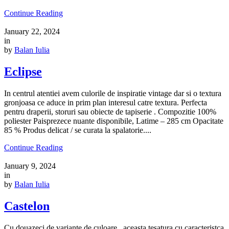
Continue Reading
January 22, 2024
in
by
Balan Iulia
Eclipse
In centrul atentiei avem culorile de inspiratie vintage dar si o textura
gronjoasa ce aduce in prim plan interesul catre textura. Perfecta
pentru draperii, storuri sau obiecte de tapiserie . Compozitie 100%
poliester Paisprezece nuante disponibile, Latime – 285 cm Opacitate
85 % Produs delicat / se curata la spalatorie....
Continue Reading
January 9, 2024
in
by
Balan Iulia
Castelon
Cu douazeci de variante de culoare , aceasta tesatura cu caracteristca