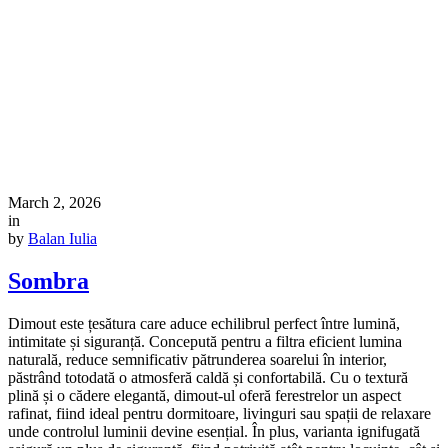
March 2, 2026
in
by
Balan Iulia
Sombra
Dimout este țesătura care aduce echilibrul perfect între lumină,
intimitate și siguranță. Concepută pentru a filtra eficient lumina
naturală, reduce semnificativ pătrunderea soarelui în interior,
păstrând totodată o atmosferă caldă și confortabilă. Cu o textură
plină și o cădere elegantă, dimout-ul oferă ferestrelor un aspect
rafinat, fiind ideal pentru dormitoare, livinguri sau spații de relaxare
unde controlul luminii devine esențial. În plus, varianta ignifugată