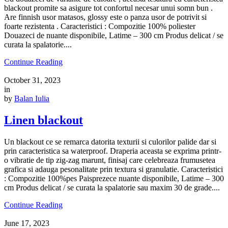
blackout promite sa asigure tot confortul necesar unui somn bun .
Are finnish usor matasos, glossy este o panza usor de potrivit si
foarte rezistenta . Caracteristici : Compozitie 100% poliester
Douazeci de nuante disponibile, Latime – 300 cm Produs delicat / se
curata la spalatorie....
Continue Reading
October 31, 2023
in
by
Balan Iulia
Linen blackout
Un blackout ce se remarca datorita texturii si culorilor palide dar si
prin caracteristica sa waterproof. Draperia aceasta se exprima printr-
o vibratie de tip zig-zag marunt, finisaj care celebreaza frumusetea
grafica si adauga pesonalitate prin textura si granulatie. Caracteristici
: Compozitie 100%pes Paisprezece nuante disponibile, Latime – 300
cm Produs delicat / se curata la spalatorie sau maxim 30 de grade....
Continue Reading
June 17, 2023