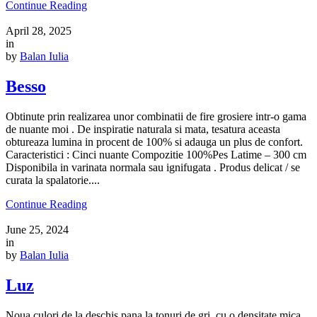
Continue Reading
April 28, 2025
in
by
Balan Iulia
Besso
Obtinute prin realizarea unor combinatii de fire grosiere intr-o gama
de nuante moi . De inspiratie naturala si mata, tesatura aceasta
obtureaza lumina in procent de 100% si adauga un plus de confort.
Caracteristici : Cinci nuante Compozitie 100%Pes Latime – 300 cm
Disponibila in varinata normala sau ignifugata . Produs delicat / se
curata la spalatorie....
Continue Reading
June 25, 2024
in
by
Balan Iulia
Luz
Noua culori de la deschis pana la tonuri de gri, cu o densitate mica,