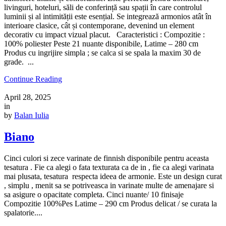
livinguri, hoteluri, săli de conferință sau spații în care controlul
luminii și al intimității este esențial. Se integrează armonios atât în
interioare clasice, cât și contemporane, devenind un element
decorativ cu impact vizual placut. Caracteristici : Compozitie :
100% poliester Peste 21 nuante disponibile, Latime – 280 cm
Produs cu ingrijire simpla ; se calca si se spala la maxim 30 de
grade. ...
Continue Reading
April 28, 2025
in
by
Balan Iulia
Biano
Cinci culori si zece varinate de finnish disponibile pentru aceasta
tesatura . Fie ca alegi o fata texturata ca de in , fie ca alegi varinata
mai plusata, tesatura respecta ideea de armonie. Este un design curat
, simplu , menit sa se potriveasca in varinate multe de amenajare si
sa asigure o opacitate completa. Cinci nuante/ 10 finisaje
Compozitie 100%Pes Latime – 290 cm Produs delicat / se curata la
spalatorie....