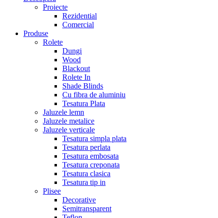
Proiecte
Rezidential
Comercial
Produse
Rolete
Dungi
Wood
Blackout
Rolete In
Shade Blinds
Cu fibra de aluminiu
Tesatura Plata
Jaluzele lemn
Jaluzele metalice
Jaluzele verticale
Tesatura simpla plata
Tesatura perlata
Tesatura embosata
Tesatura creponata
Tesatura clasica
Tesatura tip in
Plisee
Decorative
Semitransparent
Teflon