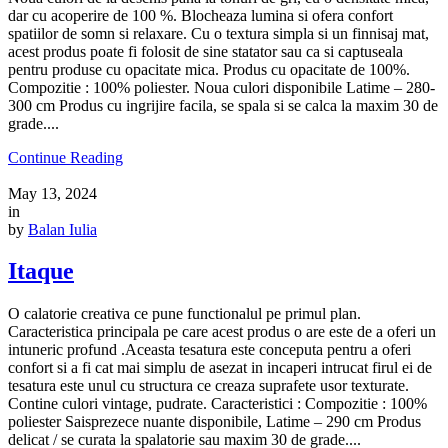
dar cu acoperire de 100 %. Blocheaza lumina si ofera confort
spatiilor de somn si relaxare. Cu o textura simpla si un finnisaj mat,
acest produs poate fi folosit de sine statator sau ca si captuseala
pentru produse cu opacitate mica. Produs cu opacitate de 100%.
Compozitie : 100% poliester. Noua culori disponibile Latime – 280-
300 cm Produs cu ingrijire facila, se spala si se calca la maxim 30 de
grade....
Continue Reading
May 13, 2024
in
by
Balan Iulia
Itaque
O calatorie creativa ce pune functionalul pe primul plan.
Caracteristica principala pe care acest produs o are este de a oferi un
intuneric profund .Aceasta tesatura este conceputa pentru a oferi
confort si a fi cat mai simplu de asezat in incaperi intrucat firul ei de
tesatura este unul cu structura ce creaza suprafete usor texturate.
Contine culori vintage, pudrate. Caracteristici : Compozitie : 100%
poliester Saisprezece nuante disponibile, Latime – 290 cm Produs
delicat / se curata la spalatorie sau maxim 30 de grade....