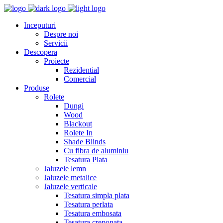
Inceputuri
Despre noi
Servicii
Descopera
Proiecte
Rezidential
Comercial
Produse
Rolete
Dungi
Wood
Blackout
Rolete In
Shade Blinds
Cu fibra de aluminiu
Tesatura Plata
Jaluzele lemn
Jaluzele metalice
Jaluzele verticale
Tesatura simpla plata
Tesatura perlata
Tesatura embosata
Tesatura creponata