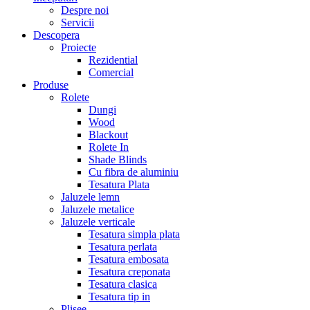
Despre noi
Servicii
Descopera
Proiecte
Rezidential
Comercial
Produse
Rolete
Dungi
Wood
Blackout
Rolete In
Shade Blinds
Cu fibra de aluminiu
Tesatura Plata
Jaluzele lemn
Jaluzele metalice
Jaluzele verticale
Tesatura simpla plata
Tesatura perlata
Tesatura embosata
Tesatura creponata
Tesatura clasica
Tesatura tip in
Plisee