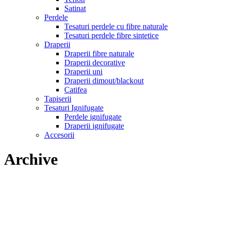
Satinat
Perdele
Tesaturi perdele cu fibre naturale
Tesaturi perdele fibre sintetice
Draperii
Draperii fibre naturale
Draperii decorative
Draperii uni
Draperii dimout/blackout
Catifea
Tapiserii
Tesaturi Ignifugate
Perdele ignifugate
Draperii ignifugate
Accesorii
Archive