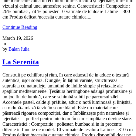
interioare care caută un echilibru între structură și lejeritate, între ritm
vizual și calmul unei atmosfere senine. Caracteristici : Compozitie :
26% bumbac , 74 % poliester 10 varinate de tculoare Latime – 300
cm Produs delicat /necesita curatare chimica....
Continue Reading
March 19, 2026
in
by
Balan Iulia
La Serenita
Construit pe echilibru și ritm, în care adaosul de in aduce o textură
autentică, ușor solară. Dungile, în lățimi variate, structurează
suprafața cu naturalețe, amintind de liniile simple și relaxate ale
spațiilor mediteraneene. Țesătura herringbone adaugă profunzime și
un joc fin de lumină, care se schimbă subtil pe parcursul zilei.
Accentele pastel, calde și prăfuite, aduc o notă luminoasă și liniștită,
ca o după-amiază târzie în soare blând. Este un material care
păstrează rigoarea compoziției, dar o îmblânzește prin naturalețe și
lejeritate — perfect pentru interioare în care simplitatea devine stare.
Caracteristici : Compozitie : poliester, bumbac si in in procente
diferite in functie de model. 10 varinate de tesatura Latime – 310 cm
Produs delicat /necesita curatare chimica. Produs disponibil doar pe