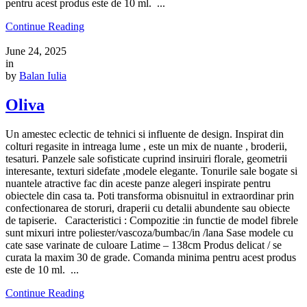
pentru acest produs este de 10 ml. ...
Continue Reading
June 24, 2025
in
by
Balan Iulia
Oliva
Un amestec eclectic de tehnici si influente de design. Inspirat din
colturi regasite in intreaga lume , este un mix de nuante , broderii,
tesaturi. Panzele sale sofisticate cuprind insiruiri florale, geometrii
interesante, texturi sidefate ,modele elegante. Tonurile sale bogate si
nuantele atractive fac din aceste panze alegeri inspirate pentru
obiectele din casa ta. Poti transforma obisnuitul in extraordinar prin
confectionarea de storuri, draperii cu detalii abundente sau obiecte
de tapiserie. Caracteristici : Compozitie :in functie de model fibrele
sunt mixuri intre poliester/vascoza/bumbac/in /lana Sase modele cu
cate sase varinate de culoare Latime – 138cm Produs delicat / se
curata la maxim 30 de grade. Comanda minima pentru acest produs
este de 10 ml. ...
Continue Reading