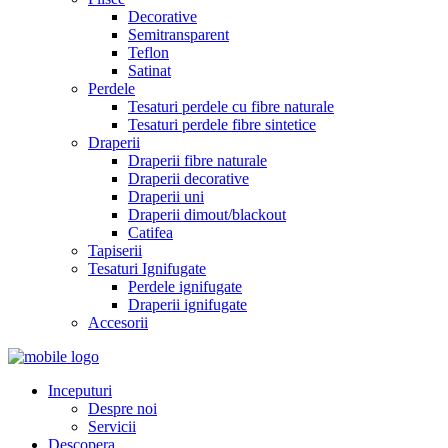
Decorative
Semitransparent
Teflon
Satinat
Perdele
Tesaturi perdele cu fibre naturale
Tesaturi perdele fibre sintetice
Draperii
Draperii fibre naturale
Draperii decorative
Draperii uni
Draperii dimout/blackout
Catifea
Tapiserii
Tesaturi Ignifugate
Perdele ignifugate
Draperii ignifugate
Accesorii
Inceputuri
Despre noi
Servicii
Descopera