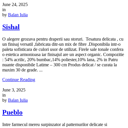
June 24, 2025
in
by
Balan Iulia
Sishal
O alegere grozava pentru draperii sau storuri. Tesatura delicata , cu
un finisaj versatil ,fabricata ditr-un mix de fibre .Disponibila intr-o
paleta sofisticara de culori usor de utilizat. Firele sale tonale confera
o estetica armonioasa iar finisajul are un aspect organic. Compozitie
: 54% acrilic, 20% bumbac,14% poliester,10% lana, 2% in Patru
nuante disponibile Latime – 300 cm Produs delicat / se curata la
maxim 30 de grade. ...
Continue Reading
June 3, 2025
in
by
Balan Iulia
Pueblo
Intre farmecul mereu surpinzator al patternurilor delicate si