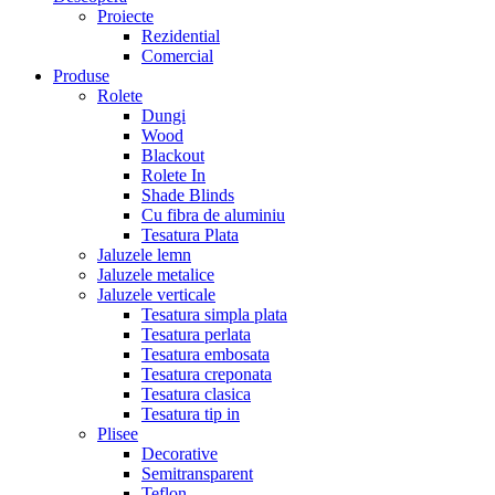
Proiecte
Rezidential
Comercial
Produse
Rolete
Dungi
Wood
Blackout
Rolete In
Shade Blinds
Cu fibra de aluminiu
Tesatura Plata
Jaluzele lemn
Jaluzele metalice
Jaluzele verticale
Tesatura simpla plata
Tesatura perlata
Tesatura embosata
Tesatura creponata
Tesatura clasica
Tesatura tip in
Plisee
Decorative
Semitransparent
Teflon