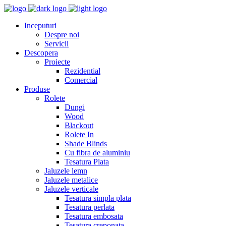
Inceputuri
Despre noi
Servicii
Descopera
Proiecte
Rezidential
Comercial
Produse
Rolete
Dungi
Wood
Blackout
Rolete In
Shade Blinds
Cu fibra de aluminiu
Tesatura Plata
Jaluzele lemn
Jaluzele metalice
Jaluzele verticale
Tesatura simpla plata
Tesatura perlata
Tesatura embosata
Tesatura creponata