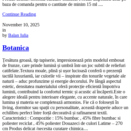
baza de comanda pentru o cantitate de minim 15 ml ....
Continue Reading
November 10, 2025
in
by
Balan Iulia
Botanica
Țesătura groasă, tip tapiserie, impresionează prin modelul embosat
de frunze, care prinde lumină și umbră într-un joc subtil de reliefuri
catifelate.Textura moale, plină și ușor lucioasă conferă o prezență
tactilă luxuriantă, iar culorile vii – inspirate din tonurile vegetale ale
naturii – aduc profunzime și energie decorului. Pe lângă aspectul
estetic, densitatea materialului oferă protecție eficientă împotriva
luminii, contribuind la confortul termic și acustic al încăperii.Este o
alegere ideală pentru interioare elegante, cu accente naturale, în care
lumina și materia se completează armonios. Fie că o folosești în
living, dormitor sau spații cu personalitate, această draperie aduce un
echilibru perfect între forță decorativă și rafinament textil.
Caracteristici : Compozitie : 15% bumbac , 45% fibre bumbac si
poliester reciclat , 45% poliester Douazeci de culori Latime – 270
cm Produs delicat /necesita curatare chimica....