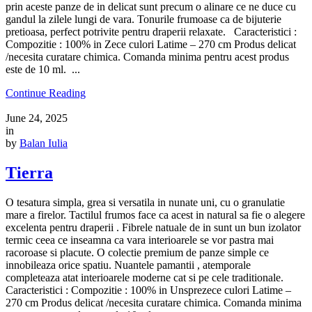
prin aceste panze de in delicat sunt precum o alinare ce ne duce cu
gandul la zilele lungi de vara. Tonurile frumoase ca de bijuterie
pretioasa, perfect potrivite pentru draperii relaxate. Caracteristici :
Compozitie : 100% in Zece culori Latime – 270 cm Produs delicat
/necesita curatare chimica. Comanda minima pentru acest produs
este de 10 ml. ...
Continue Reading
June 24, 2025
in
by
Balan Iulia
Tierra
O tesatura simpla, grea si versatila in nunate uni, cu o granulatie
mare a firelor. Tactilul frumos face ca acest in natural sa fie o alegere
excelenta pentru draperii . Fibrele natuale de in sunt un bun izolator
termic ceea ce inseamna ca vara interioarele se vor pastra mai
racoroase si placute. O colectie premium de panze simple ce
innobileaza orice spatiu. Nuantele pamantii , atemporale
completeaza atat interioarele moderne cat si pe cele traditionale.
Caracteristici : Compozitie : 100% in Unsprezece culori Latime –
270 cm Produs delicat /necesita curatare chimica. Comanda minima