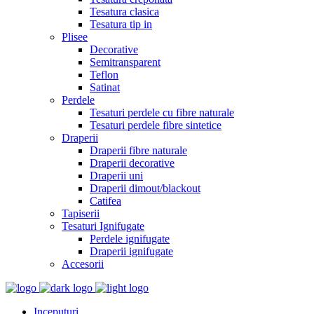
Tesatura clasica
Tesatura tip in
Plisee
Decorative
Semitransparent
Teflon
Satinat
Perdele
Tesaturi perdele cu fibre naturale
Tesaturi perdele fibre sintetice
Draperii
Draperii fibre naturale
Draperii decorative
Draperii uni
Draperii dimout/blackout
Catifea
Tapiserii
Tesaturi Ignifugate
Perdele ignifugate
Draperii ignifugate
Accesorii
Inceputuri