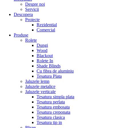
Despre noi
Servicii
Descopera
Proiecte
Rezidential
Comercial
Produse
Rolete
Dungi
Wood
Blackout
Rolete In
Shade Blinds
Cu fibra de aluminiu
Tesatura Plata
Jaluzele lemn
Jaluzele metalice
Jaluzele verticale
Tesatura simpla plata
Tesatura perlata
Tesatura embosata
Tesatura creponata
Tesatura clasica
Tesatura tip in
Plisee