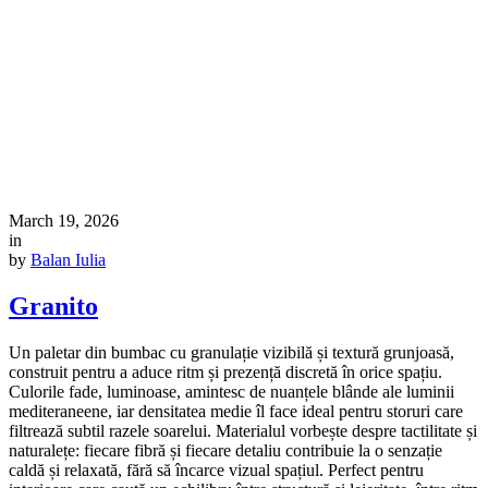
March 19, 2026
in
by
Balan Iulia
Granito
Un paletar din bumbac cu granulație vizibilă și textură grunjoasă,
construit pentru a aduce ritm și prezență discretă în orice spațiu.
Culorile fade, luminoase, amintesc de nuanțele blânde ale luminii
mediteraneene, iar densitatea medie îl face ideal pentru storuri care
filtrează subtil razele soarelui. Materialul vorbește despre tactilitate și
naturalețe: fiecare fibră și fiecare detaliu contribuie la o senzație
caldă și relaxată, fără să încarce vizual spațiul. Perfect pentru