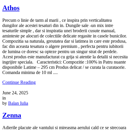
Athos
Precum o linie de tarm al marii , ce inspira prin verticalitatea
dungilor ale acestei tesaturi din in. Dungile sale -un mix intre
tesaturile simple , dar si inspiratia unei broderii cusute manual,
aminteste pe alocuri de colectiile delicate regasite in casele bunicilor.
Compozitia sa naturala, greutatea dar si latimea in care este produsa,
fac din aceasta tesatura o algere premium , perfecta pentru iubitorii
de lumina ce doresc sa opteze pentru un singur strat de perdele.
Acest produs este manufacturat cu grija si atentie la detalii si necesita
ingrijire speciala. Caracteristici: Compozitie :100% in Patru nuante
disponibile Latime – 295 cm Produs delicat / se curata la curataorie.
Comanda minima de 10 ml ....
Continue Reading
June 24, 2025
in
by
Balan Iulia
Zenna
Adierile placute ale vantului si mireasma aerului cald ce se strecoara