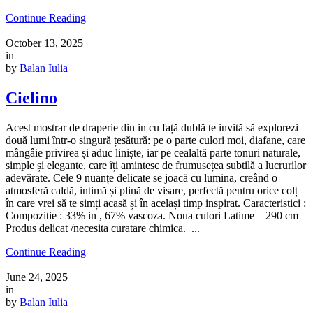
Continue Reading
October 13, 2025
in
by
Balan Iulia
Cielino
Acest mostrar de draperie din in cu față dublă te invită să explorezi
două lumi într-o singură țesătură: pe o parte culori moi, diafane, care
mângâie privirea și aduc liniște, iar pe cealaltă parte tonuri naturale,
simple și elegante, care îți amintesc de frumusețea subtilă a lucrurilor
adevărate. Cele 9 nuanțe delicate se joacă cu lumina, creând o
atmosferă caldă, intimă și plină de visare, perfectă pentru orice colț
în care vrei să te simți acasă și în același timp inspirat. Caracteristici :
Compozitie : 33% in , 67% vascoza. Noua culori Latime – 290 cm
Produs delicat /necesita curatare chimica. ...
Continue Reading
June 24, 2025
in
by
Balan Iulia