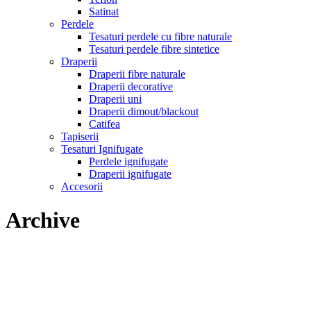
Satinat
Perdele
Tesaturi perdele cu fibre naturale
Tesaturi perdele fibre sintetice
Draperii
Draperii fibre naturale
Draperii decorative
Draperii uni
Draperii dimout/blackout
Catifea
Tapiserii
Tesaturi Ignifugate
Perdele ignifugate
Draperii ignifugate
Accesorii
Archive