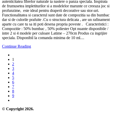
autenticitatea fibrelor naturale ia nastere o panza speciala. Inspirata
de frumusetea impletiturilor si a modelelor marunte ce creeaza joc si
profunzime, este ideal pentru draperii decorative sau stor-uri.
Functionalitatea si caracterul sunt date de compozitia sa din bumbac
dar si de culorile prafuite .Cu o structura delicata , are un rafinament
aparte cu care tu sa iti poti desena propria poveste . Caracteristici :
Compozitie : 50% bumbac , 50% poliester Opt nuante disponibile /
intre 2 si 4 modele per culoare Latime – 270cm Produs cu ingrijire
speciala. Disponibil la comanda minima de 10 ml....
Continue Reading
1
2
3
4
5
6
7
8
9
© Copyright 2026.