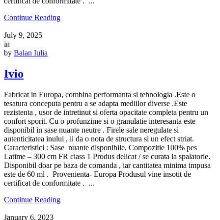
certificat de conformitate . ...
Continue Reading
July 9, 2025
in
by
Balan Iulia
Ivio
Fabricat in Europa, combina performanta si tehnologia .Este o
tesatura conceputa pentru a se adapta mediilor diverse .Este
rezistenta , usor de intretinut si oferta opacitate completa pentru un
confort sporit. Cu o profunzime si o granulatie interesanta este
disponibil in sase nuante neutre . Firele sale neregulate si
autenticitatea inului , ii da o nota de structura si un efect striat.
Caracteristici : Sase nuante disponibile, Compozitie 100% pes
Latime – 300 cm FR class 1 Produs delicat / se curata la spalatorie.
Disponibil doar pe baza de comanda , iar cantitatea minima impusa
este de 60 ml . Provenienta- Europa Produsul vine insotit de
certificat de conformitate . ...
Continue Reading
January 6, 2023