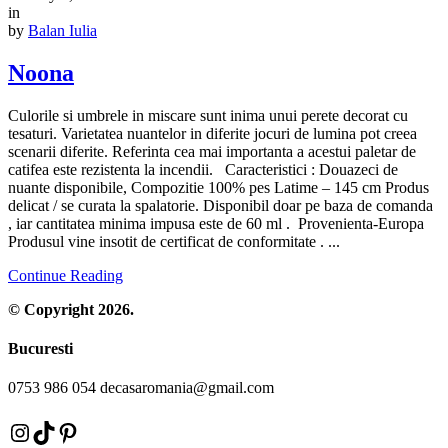
in
by
Balan Iulia
Noona
Culorile si umbrele in miscare sunt inima unui perete decorat cu
tesaturi. Varietatea nuantelor in diferite jocuri de lumina pot creea
scenarii diferite. Referinta cea mai importanta a acestui paletar de
catifea este rezistenta la incendii. Caracteristici : Douazeci de
nuante disponibile, Compozitie 100% pes Latime – 145 cm Produs
delicat / se curata la spalatorie. Disponibil doar pe baza de comanda
, iar cantitatea minima impusa este de 60 ml . Provenienta-Europa
Produsul vine insotit de certificat de conformitate . ...
Continue Reading
© Copyright 2026.
Bucuresti
0753 986 054 decasaromania@gmail.com
Instagram
TikTok
Pinterest