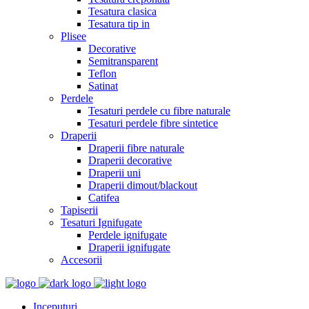
Tesatura clasica
Tesatura tip in
Plisee
Decorative
Semitransparent
Teflon
Satinat
Perdele
Tesaturi perdele cu fibre naturale
Tesaturi perdele fibre sintetice
Draperii
Draperii fibre naturale
Draperii decorative
Draperii uni
Draperii dimout/blackout
Catifea
Tapiserii
Tesaturi Ignifugate
Perdele ignifugate
Draperii ignifugate
Accesorii
Inceputuri