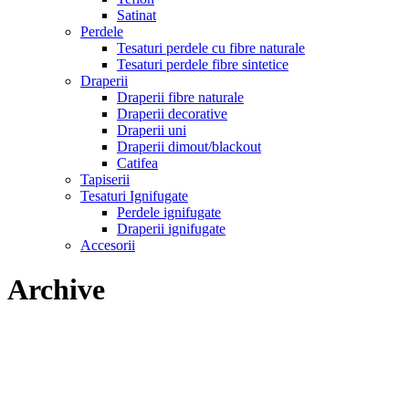
Satinat
Perdele
Tesaturi perdele cu fibre naturale
Tesaturi perdele fibre sintetice
Draperii
Draperii fibre naturale
Draperii decorative
Draperii uni
Draperii dimout/blackout
Catifea
Tapiserii
Tesaturi Ignifugate
Perdele ignifugate
Draperii ignifugate
Accesorii
Archive