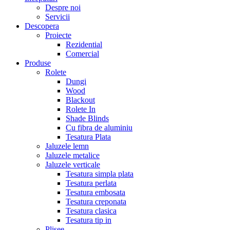
Despre noi
Servicii
Descopera
Proiecte
Rezidential
Comercial
Produse
Rolete
Dungi
Wood
Blackout
Rolete In
Shade Blinds
Cu fibra de aluminiu
Tesatura Plata
Jaluzele lemn
Jaluzele metalice
Jaluzele verticale
Tesatura simpla plata
Tesatura perlata
Tesatura embosata
Tesatura creponata
Tesatura clasica
Tesatura tip in
Plisee