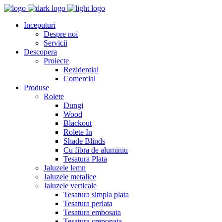
Inceputuri
Despre noi
Servicii
Descopera
Proiecte
Rezidential
Comercial
Produse
Rolete
Dungi
Wood
Blackout
Rolete In
Shade Blinds
Cu fibra de aluminiu
Tesatura Plata
Jaluzele lemn
Jaluzele metalice
Jaluzele verticale
Tesatura simpla plata
Tesatura perlata
Tesatura embosata
Tesatura creponata