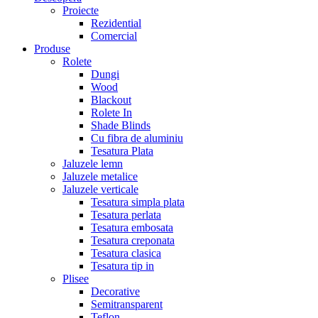
Proiecte
Rezidential
Comercial
Produse
Rolete
Dungi
Wood
Blackout
Rolete In
Shade Blinds
Cu fibra de aluminiu
Tesatura Plata
Jaluzele lemn
Jaluzele metalice
Jaluzele verticale
Tesatura simpla plata
Tesatura perlata
Tesatura embosata
Tesatura creponata
Tesatura clasica
Tesatura tip in
Plisee
Decorative
Semitransparent
Teflon