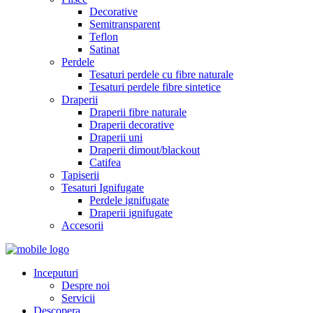
Decorative
Semitransparent
Teflon
Satinat
Perdele
Tesaturi perdele cu fibre naturale
Tesaturi perdele fibre sintetice
Draperii
Draperii fibre naturale
Draperii decorative
Draperii uni
Draperii dimout/blackout
Catifea
Tapiserii
Tesaturi Ignifugate
Perdele ignifugate
Draperii ignifugate
Accesorii
Inceputuri
Despre noi
Servicii
Descopera