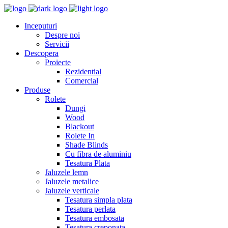
Inceputuri
Despre noi
Servicii
Descopera
Proiecte
Rezidential
Comercial
Produse
Rolete
Dungi
Wood
Blackout
Rolete In
Shade Blinds
Cu fibra de aluminiu
Tesatura Plata
Jaluzele lemn
Jaluzele metalice
Jaluzele verticale
Tesatura simpla plata
Tesatura perlata
Tesatura embosata
Tesatura creponata