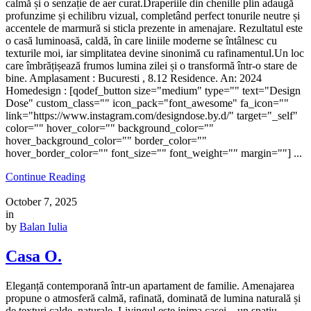
calmă și o senzație de aer curat.Draperiile din chenille plin adaugă
profunzime și echilibru vizual, completând perfect tonurile neutre și
accentele de marmură si sticla prezente in amenajare. Rezultatul este
o casă luminoasă, caldă, în care liniile moderne se întâlnesc cu
texturile moi, iar simplitatea devine sinonimă cu rafinamentul.Un loc
care îmbrățișează frumos lumina zilei și o transformă într-o stare de
bine. Amplasament : Bucuresti , 8.12 Residence. An: 2024
Homedesign : [qodef_button size="medium" type="" text="Design
Dose" custom_class="" icon_pack="font_awesome" fa_icon=""
link="https://www.instagram.com/designdose.by.d/" target="_self"
color="" hover_color="" background_color=""
hover_background_color="" border_color=""
hover_border_color="" font_size="" font_weight="" margin=""] ...
Continue Reading
October 7, 2025
in
by
Balan Iulia
Casa O.
Eleganță contemporană într-un apartament de familie. Amenajarea
propune o atmosferă calmă, rafinată, dominată de lumina naturală și
de texturi calde, naturale. Livingul este inima casei – un spațiu