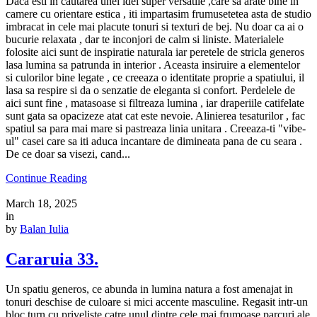
Daca esti in cautarea unei idei super versatile ,care sa arate bine in
camere cu orientare estica , iti impartasim frumusetetea asta de studio
imbracat in cele mai placute tonuri si texturi de bej. Nu doar ca ai o
bucurie relaxata , dar te inconjori de calm si liniste. Materialele
folosite aici sunt de inspiratie naturala iar peretele de stricla generos
lasa lumina sa patrunda in interior . Aceasta insiruire a elementelor
si culorilor bine legate , ce creeaza o identitate proprie a spatiului, il
lasa sa respire si da o senzatie de eleganta si confort. Perdelele de
aici sunt fine , matasoase si filtreaza lumina , iar draperiile catifelate
sunt gata sa opacizeze atat cat este nevoie. Alinierea tesaturilor , fac
spatiul sa para mai mare si pastreaza linia unitara . Creeaza-ti "vibe-
ul" casei care sa iti aduca incantare de dimineata pana de cu seara .
De ce doar sa visezi, cand...
Continue Reading
March 18, 2025
in
by
Balan Iulia
Cararuia 33.
Un spatiu generos, ce abunda in lumina natura a fost amenajat in
tonuri deschise de culoare si mici accente masculine. Regasit intr-un
bloc turn cu priveliste catre unul dintre cele mai frumoase parcuri ale