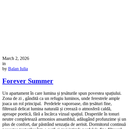
March 2, 2026
in
by
Balan Iulia
Forever Summer
Un apartament în care lumina și țesăturile spun povestea spațiului.
Zona de zi , gândită ca un refugiu luminos, unde ferestrele ample
joaca un rol principal. Perdelele vaporoase, din țesături fine,
filtrează delicat lumina naturală și creează o atmosferă caldă,
aproape poetică, fără a încărca vizual spațiul. Draperiile în tonuri
neutre completează armonios ansamblul, adăugând profunzime și un
plus de confort, dar păstrând senzația de aerisit. Dormitorul continuă