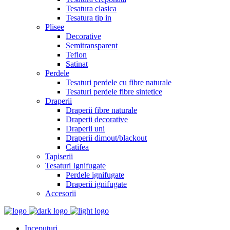
Tesatura clasica
Tesatura tip in
Plisee
Decorative
Semitransparent
Teflon
Satinat
Perdele
Tesaturi perdele cu fibre naturale
Tesaturi perdele fibre sintetice
Draperii
Draperii fibre naturale
Draperii decorative
Draperii uni
Draperii dimout/blackout
Catifea
Tapiserii
Tesaturi Ignifugate
Perdele ignifugate
Draperii ignifugate
Accesorii
Inceputuri