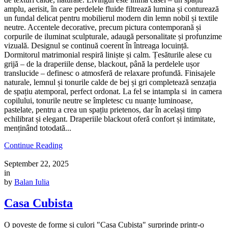
amplu, aerisit, în care perdelele fluide filtrează lumina și conturează
un fundal delicat pentru mobilierul modern din lemn nobil și textile
neutre. Accentele decorative, precum pictura contemporană și
corpurile de iluminat sculpturale, adaugă personalitate și profunzime
vizuală. Designul se continuă coerent în întreaga locuință.
Dormitorul matrimonial respiră liniște și calm. Țesăturile alese cu
grijă – de la draperiile dense, blackout, până la perdelele ușor
translucide – definesc o atmosferă de relaxare profundă. Finisajele
naturale, lemnul și tonurile calde de bej și gri completează senzația
de spațiu atemporal, perfect ordonat. La fel se intampla si in camera
copilului, tonurile neutre se împletesc cu nuanțe luminoase,
pastelate, pentru a crea un spațiu prietenos, dar în același timp
echilibrat și elegant. Draperiile blackout oferă confort și intimitate,
menținând totodată...
Continue Reading
September 22, 2025
in
by
Balan Iulia
Casa Cubista
O poveste de forme și culori "Casa Cubista" surprinde printr-o