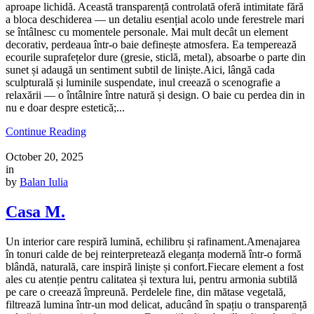
aproape lichidă. Această transparență controlată oferă intimitate fără
a bloca deschiderea — un detaliu esențial acolo unde ferestrele mari
se întâlnesc cu momentele personale. Mai mult decât un element
decorativ, perdeaua într-o baie definește atmosfera. Ea temperează
ecourile suprafețelor dure (gresie, sticlă, metal), absoarbe o parte din
sunet și adaugă un sentiment subtil de liniște.Aici, lângă cada
sculpturală și luminile suspendate, inul creează o scenografie a
relaxării — o întâlnire între natură și design. O baie cu perdea din in
nu e doar despre estetică;...
Continue Reading
October 20, 2025
in
by
Balan Iulia
Casa M.
Un interior care respiră lumină, echilibru și rafinament.Amenajarea
în tonuri calde de bej reinterpretează eleganța modernă într-o formă
blândă, naturală, care inspiră liniște și confort.Fiecare element a fost
ales cu atenție pentru calitatea și textura lui, pentru armonia subtilă
pe care o creează împreună. Perdelele fine, din mătase vegetală,
filtrează lumina într-un mod delicat, aducând în spațiu o transparență