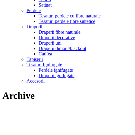
Satinat
Perdele
Tesaturi perdele cu fibre naturale
Tesaturi perdele fibre sintetice
Draperii
Draperii fibre naturale
Draperii decorative
Draperii uni
Draperii dimout/blackout
Catifea
Tapiserii
Tesaturi Ignifugate
Perdele ignifugate
Draperii ignifugate
Accesorii
Archive