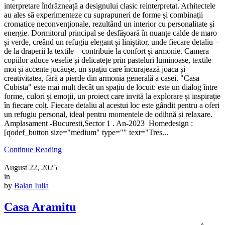
interpretare îndrăzneață a designului clasic reinterpretat. Arhitectele
au ales să experimenteze cu suprapuneri de forme și combinații
cromatice neconvenționale, rezultând un interior cu personalitate și
energie. Dormitorul principal se desfășoară în nuanțe calde de maro
și verde, creând un refugiu elegant și liniștitor, unde fiecare detaliu –
de la draperii la textile – contribuie la confort și armonie. Camera
copiilor aduce veselie și delicatețe prin pasteluri luminoase, textile
moi și accente jucăușe, un spațiu care încurajează joaca și
creativitatea, fără a pierde din armonia generală a casei. "Casa
Cubista" este mai mult decât un spațiu de locuit: este un dialog între
forme, culori și emoții, un proiect care invită la explorare și inspirație
în fiecare colț. Fiecare detaliu al acestui loc este gândit pentru a oferi
un refugiu personal, ideal pentru momentele de odihnă și relaxare.
Amplasament -Bucuresti,Sector 1 . An-2023 Homedesign :
[qodef_button size="medium" type="" text="Tres...
Continue Reading
August 22, 2025
in
by
Balan Iulia
Casa Aramitu