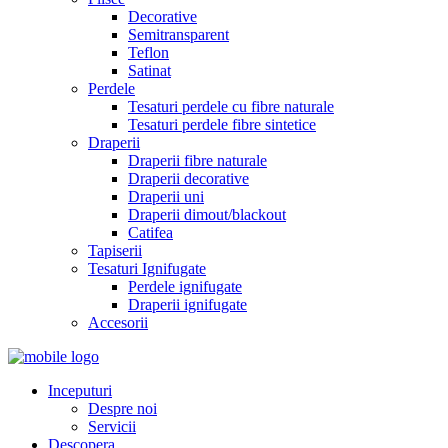
Decorative
Semitransparent
Teflon
Satinat
Perdele
Tesaturi perdele cu fibre naturale
Tesaturi perdele fibre sintetice
Draperii
Draperii fibre naturale
Draperii decorative
Draperii uni
Draperii dimout/blackout
Catifea
Tapiserii
Tesaturi Ignifugate
Perdele ignifugate
Draperii ignifugate
Accesorii
Inceputuri
Despre noi
Servicii
Descopera