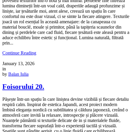
povestea texturilor într-o notă și mai intimă: perdelele fine filtrează
lumina dimineții într-un voal cald, draperiile adaugă profunzime și
liniște, iar țesăturile moi, atent alese, creează un spațiu în care
confortul nu este doar vizual, ci se simte la fiecare atingere. Texturile
joacă un rol esențial în această amenajare: de la canapeaua cu
material bouclé, moale și primitor, până la tapițeria scaunelor din
dining și perdelele care cad fluid, fiecare țesătură este aleasă pentru a
aduce echilibru între estetic și funcțional. Lumina naturală, filtrată
prin...
Continue Reading
January 13, 2026
in
by
Balan Iulia
Foisorului 20.
Pășește într-un spațiu în care liniștea devine vizibilă și fiecare detaliu
respiră calm. Inspirat de estetica Japandi, acest proiect modern
îmbină eleganța nordică cu subtilitatea și căldura japoneză, creând o
atmosferă care invită la relaxare, introspecție și plăcere vizuală.
Nuanțele pământii si texturile delicate de in și materialele fluide,
transforma fiecare suprafață într-o experiență tactilă și vizuală.
Spațiile sunt gândite aerisit, cu o linie fluidă care echilibrează