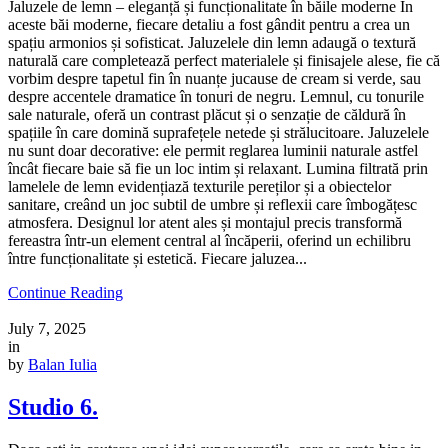
Jaluzele de lemn – eleganță și funcționalitate în băile moderne În
aceste băi moderne, fiecare detaliu a fost gândit pentru a crea un
spațiu armonios și sofisticat. Jaluzelele din lemn adaugă o textură
naturală care completează perfect materialele și finisajele alese, fie că
vorbim despre tapetul fin în nuanțe jucause de cream si verde, sau
despre accentele dramatice în tonuri de negru. Lemnul, cu tonurile
sale naturale, oferă un contrast plăcut și o senzație de căldură în
spațiile în care domină suprafețele netede și strălucitoare. Jaluzelele
nu sunt doar decorative: ele permit reglarea luminii naturale astfel
încât fiecare baie să fie un loc intim și relaxant. Lumina filtrată prin
lamelele de lemn evidențiază texturile pereților și a obiectelor
sanitare, creând un joc subtil de umbre și reflexii care îmbogățesc
atmosfera. Designul lor atent ales și montajul precis transformă
fereastra într-un element central al încăperii, oferind un echilibru
între funcționalitate și estetică. Fiecare jaluzea...
Continue Reading
July 7, 2025
in
by
Balan Iulia
Studio 6.