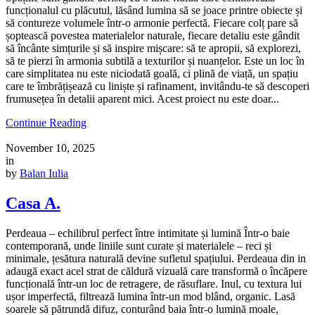
funcționalul cu plăcutul, lăsând lumina să se joace printre obiecte și
să contureze volumele într-o armonie perfectă. Fiecare colț pare să
șoptească povestea materialelor naturale, fiecare detaliu este gândit
să încânte simțurile și să inspire mișcare: să te apropii, să explorezi,
să te pierzi în armonia subtilă a texturilor și nuanțelor. Este un loc în
care simplitatea nu este niciodată goală, ci plină de viață, un spațiu
care te îmbrățișează cu liniște și rafinament, invitându-te să descoperi
frumusețea în detalii aparent mici. Acest proiect nu este doar...
Continue Reading
November 10, 2025
in
by
Balan Iulia
Casa A.
Perdeaua – echilibrul perfect între intimitate și lumină Într-o baie
contemporană, unde liniile sunt curate și materialele – reci și
minimale, țesătura naturală devine sufletul spațiului. Perdeaua din in
adaugă exact acel strat de căldură vizuală care transformă o încăpere
funcțională într-un loc de retragere, de răsuflare. Inul, cu textura lui
ușor imperfectă, filtrează lumina într-un mod blând, organic. Lasă
soarele să pătrundă difuz, conturând baia într-o lumină moale,