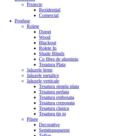
Proiecte
Rezidential
Comercial
Produse
Rolete
Dungi
Wood
Blackout
Rolete In
Shade Blinds
Cu fibra de aluminiu
Tesatura Plata
Jaluzele lemn
Jaluzele metalice
Jaluzele verticale
Tesatura simpla plata
Tesatura perlata
Tesatura embosata
Tesatura creponata
Tesatura clasica
Tesatura tip in
Plisee
Decorative
Semitransparent
Teflon