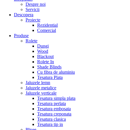
Despre noi
Servicii
Descopera
Proiecte
Rezidential
Comercial
Produse
Rolete
Dungi
Wood
Blackout
Rolete In
Shade Blinds
Cu fibra de aluminiu
Tesatura Plata
Jaluzele lemn
Jaluzele metalice
Jaluzele verticale
Tesatura simpla plata
Tesatura perlata
Tesatura embosata
Tesatura creponata
Tesatura clasica
Tesatura tip in
Plisee