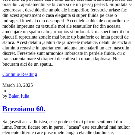
orasului , apartamentul se bucura si de un peisaj perfect. Suprafata sa
generoasa , deschiderile ample ale incaperilor, ferestrele uriase fac
din acest apartament o casa eleganta si super fluida pe care o
indragesti imediat ce o descoperi. Accentele calde ale corpurilor de
mobila impreuna cu texturile moi ale tesaturilor fac din aceasta
amenajare un spatiu calm,armonios si ordonat. Un aspect inedit dar
placut il reprezinta zonele mai brute tip butaforie ce imita peretii de
stanca. Acest detaliu ,alaturi de jaluzelele metalice, detalii de sticla si
aluminiu regasite in apartament, adauga amenajarii un aer masculin
discret. Ferestrele sunt armonios imbracate in perdele fluide, cu o
transparenta mare si draperii de catifea in nuanta laptoasa. Ne
bucuram aici de un spatiu...
Continue Reading
March 18, 2025
in
by
Balan Iulia
Brezoianu 60.
Sa gasesti acasa linistea, este poate cel mai placut sentiment din
lume. Pentru fiecare om in parte , "acasa" este rezultatul mai multor
elemente diferite care puse unele langa celalalte dau liniste,