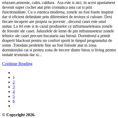
relaxare,armonie, calm, caldura. Asa este si aici, in acest apartament
devenit super cochet atat prin cromatica asta cat si prin
functionalitate. Cu o estetica moderna, zonele au fost foarte inspirat
dar si eficient delimitate prin diferentieri de textura si culoare. Desi
fiecare incapere are propria sa poveste , decorul casei este unul
unitar. La fel este si in cazul produselor ce infrumuseteteaza zonele
de ferestre ale casei. Jaluzelele de lemn de pin infrumuseteze zonele
tehnice ale casei precum bucataria sau biroul. Dormitorul a primit
draperii blackout pentru un confort sporit in timpul programului de
somn .Totodata perdelele fine au fost folosite atat in zona
dormitorului cat si pentru zona de trecere dintre birou si living pentru
unitate texturala dar si...
Continue Reading
1
2
3
4
5
6
© Copyright 2026.