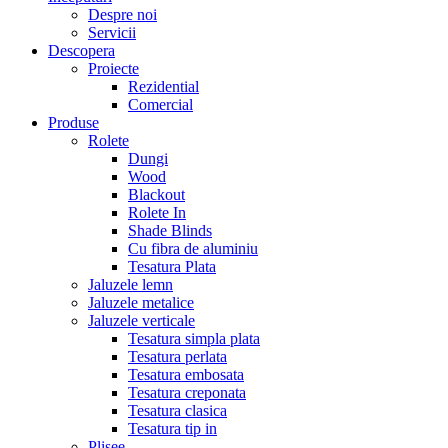
Despre noi
Servicii
Descopera
Proiecte
Rezidential
Comercial
Produse
Rolete
Dungi
Wood
Blackout
Rolete In
Shade Blinds
Cu fibra de aluminiu
Tesatura Plata
Jaluzele lemn
Jaluzele metalice
Jaluzele verticale
Tesatura simpla plata
Tesatura perlata
Tesatura embosata
Tesatura creponata
Tesatura clasica
Tesatura tip in
Plisee