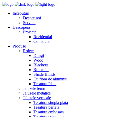
Inceputuri
Despre noi
Servicii
Descopera
Proiecte
Rezidential
Comercial
Produse
Rolete
Dungi
Wood
Blackout
Rolete In
Shade Blinds
Cu fibra de aluminiu
Tesatura Plata
Jaluzele lemn
Jaluzele metalice
Jaluzele verticale
Tesatura simpla plata
Tesatura perlata
Tesatura embosata
Tesatura creponata