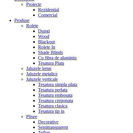
Proiecte
Rezidential
Comercial
Produse
Rolete
Dungi
Wood
Blackout
Rolete In
Shade Blinds
Cu fibra de aluminiu
Tesatura Plata
Jaluzele lemn
Jaluzele metalice
Jaluzele verticale
Tesatura simpla plata
Tesatura perlata
Tesatura embosata
Tesatura creponata
Tesatura clasica
Tesatura tip in
Plisee
Decorative
Semitransparent
Teflon