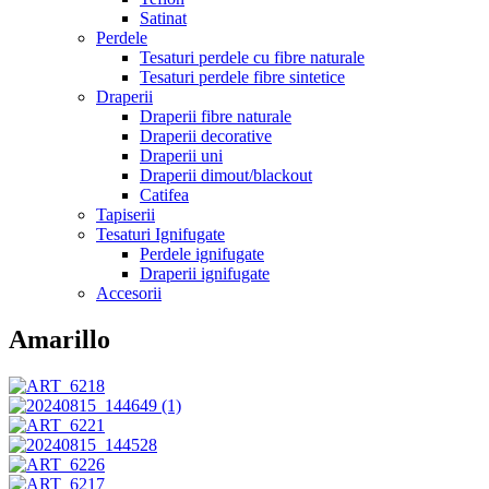
Satinat
Perdele
Tesaturi perdele cu fibre naturale
Tesaturi perdele fibre sintetice
Draperii
Draperii fibre naturale
Draperii decorative
Draperii uni
Draperii dimout/blackout
Catifea
Tapiserii
Tesaturi Ignifugate
Perdele ignifugate
Draperii ignifugate
Accesorii
Amarillo