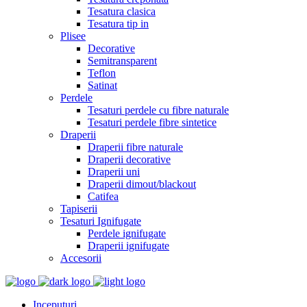
Tesatura clasica
Tesatura tip in
Plisee
Decorative
Semitransparent
Teflon
Satinat
Perdele
Tesaturi perdele cu fibre naturale
Tesaturi perdele fibre sintetice
Draperii
Draperii fibre naturale
Draperii decorative
Draperii uni
Draperii dimout/blackout
Catifea
Tapiserii
Tesaturi Ignifugate
Perdele ignifugate
Draperii ignifugate
Accesorii
Inceputuri