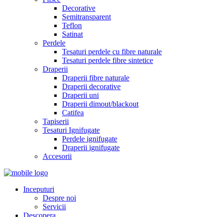
Decorative
Semitransparent
Teflon
Satinat
Perdele
Tesaturi perdele cu fibre naturale
Tesaturi perdele fibre sintetice
Draperii
Draperii fibre naturale
Draperii decorative
Draperii uni
Draperii dimout/blackout
Catifea
Tapiserii
Tesaturi Ignifugate
Perdele ignifugate
Draperii ignifugate
Accesorii
Inceputuri
Despre noi
Servicii
Descopera