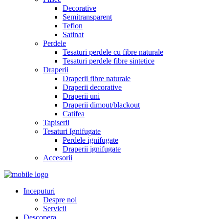
Decorative
Semitransparent
Teflon
Satinat
Perdele
Tesaturi perdele cu fibre naturale
Tesaturi perdele fibre sintetice
Draperii
Draperii fibre naturale
Draperii decorative
Draperii uni
Draperii dimout/blackout
Catifea
Tapiserii
Tesaturi Ignifugate
Perdele ignifugate
Draperii ignifugate
Accesorii
Inceputuri
Despre noi
Servicii
Descopera