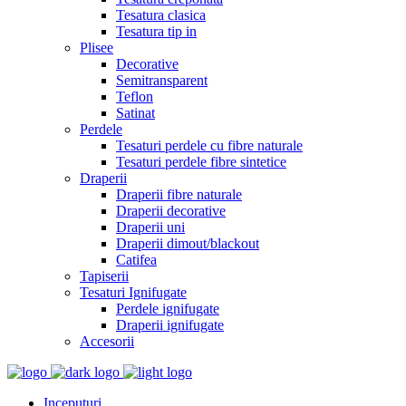
Tesatura clasica
Tesatura tip in
Plisee
Decorative
Semitransparent
Teflon
Satinat
Perdele
Tesaturi perdele cu fibre naturale
Tesaturi perdele fibre sintetice
Draperii
Draperii fibre naturale
Draperii decorative
Draperii uni
Draperii dimout/blackout
Catifea
Tapiserii
Tesaturi Ignifugate
Perdele ignifugate
Draperii ignifugate
Accesorii
Inceputuri