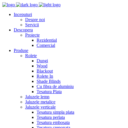
Inceputuri
Despre noi
Servicii
Descopera
Proiecte
Rezidential
Comercial
Produse
Rolete
Dungi
Wood
Blackout
Rolete In
Shade Blinds
Cu fibra de aluminiu
Tesatura Plata
Jaluzele lemn
Jaluzele metalice
Jaluzele verticale
Tesatura simpla plata
Tesatura perlata
Tesatura embosata
Tesatura creponata