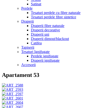
Satinat
Perdele
Tesaturi perdele cu fibre naturale
Tesaturi perdele fibre sintetice
Draperii
Draperii fibre naturale
Draperii decorative
Draperii uni
Draperii dimout/blackout
Catifea
Tapiserii
Tesaturi Ignifugate
Perdele ignifugate
Draperii ignifugate
Accesorii
Apartament 53