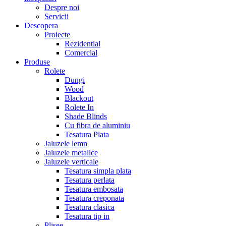
Despre noi
Servicii
Descopera
Proiecte
Rezidential
Comercial
Produse
Rolete
Dungi
Wood
Blackout
Rolete In
Shade Blinds
Cu fibra de aluminiu
Tesatura Plata
Jaluzele lemn
Jaluzele metalice
Jaluzele verticale
Tesatura simpla plata
Tesatura perlata
Tesatura embosata
Tesatura creponata
Tesatura clasica
Tesatura tip in
Plisee