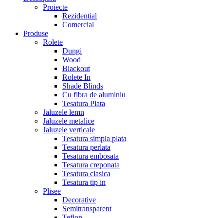
Proiecte
Rezidential
Comercial
Produse
Rolete
Dungi
Wood
Blackout
Rolete In
Shade Blinds
Cu fibra de aluminiu
Tesatura Plata
Jaluzele lemn
Jaluzele metalice
Jaluzele verticale
Tesatura simpla plata
Tesatura perlata
Tesatura embosata
Tesatura creponata
Tesatura clasica
Tesatura tip in
Plisee
Decorative
Semitransparent
Teflon