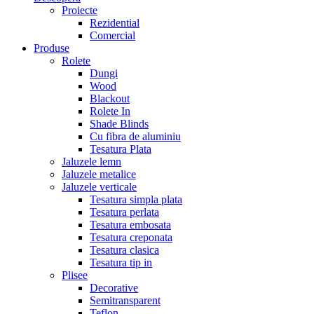
Proiecte
Rezidential
Comercial
Produse
Rolete
Dungi
Wood
Blackout
Rolete In
Shade Blinds
Cu fibra de aluminiu
Tesatura Plata
Jaluzele lemn
Jaluzele metalice
Jaluzele verticale
Tesatura simpla plata
Tesatura perlata
Tesatura embosata
Tesatura creponata
Tesatura clasica
Tesatura tip in
Plisee
Decorative
Semitransparent
Teflon