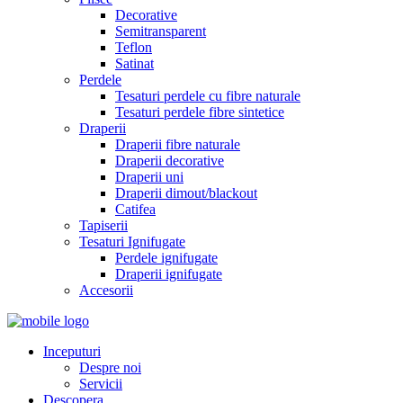
Decorative
Semitransparent
Teflon
Satinat
Perdele
Tesaturi perdele cu fibre naturale
Tesaturi perdele fibre sintetice
Draperii
Draperii fibre naturale
Draperii decorative
Draperii uni
Draperii dimout/blackout
Catifea
Tapiserii
Tesaturi Ignifugate
Perdele ignifugate
Draperii ignifugate
Accesorii
Inceputuri
Despre noi
Servicii
Descopera