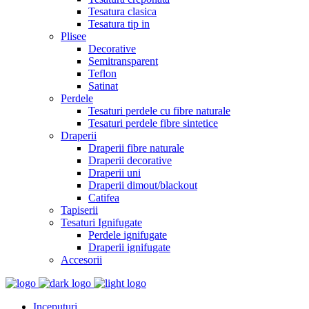
Tesatura clasica
Tesatura tip in
Plisee
Decorative
Semitransparent
Teflon
Satinat
Perdele
Tesaturi perdele cu fibre naturale
Tesaturi perdele fibre sintetice
Draperii
Draperii fibre naturale
Draperii decorative
Draperii uni
Draperii dimout/blackout
Catifea
Tapiserii
Tesaturi Ignifugate
Perdele ignifugate
Draperii ignifugate
Accesorii
Inceputuri