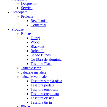
Despre noi
Servicii
Descopera
Proiecte
Rezidential
Comercial
Produse
Rolete
Dungi
Wood
Blackout
Rolete In
Shade Blinds
Cu fibra de aluminiu
Tesatura Plata
Jaluzele lemn
Jaluzele metalice
Jaluzele verticale
Tesatura simpla plata
Tesatura perlata
Tesatura embosata
Tesatura creponata
Tesatura clasica
Tesatura tip in
Plisee