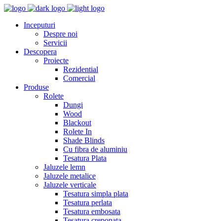
Inceputuri
Despre noi
Servicii
Descopera
Proiecte
Rezidential
Comercial
Produse
Rolete
Dungi
Wood
Blackout
Rolete In
Shade Blinds
Cu fibra de aluminiu
Tesatura Plata
Jaluzele lemn
Jaluzele metalice
Jaluzele verticale
Tesatura simpla plata
Tesatura perlata
Tesatura embosata
Tesatura creponata