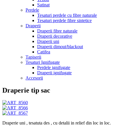
Satinat
Perdele
Tesaturi perdele cu fibre naturale
Tesaturi perdele fibre sintetice
Draperii
Draperii fibre naturale
Draperii decorative
Draperii uni
Draperii dimout/blackout
Catifea
Tapiserii
Tesaturi Ignifugate
Perdele ignifugate
Draperii ignifugate
Accesorii
Draperie tip sac
Draperie uni , tesatuta des , cu detalii in relief din loc in loc.