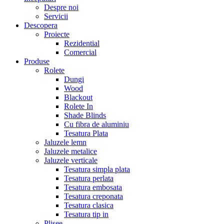
Despre noi
Servicii
Descopera
Proiecte
Rezidential
Comercial
Produse
Rolete
Dungi
Wood
Blackout
Rolete In
Shade Blinds
Cu fibra de aluminiu
Tesatura Plata
Jaluzele lemn
Jaluzele metalice
Jaluzele verticale
Tesatura simpla plata
Tesatura perlata
Tesatura embosata
Tesatura creponata
Tesatura clasica
Tesatura tip in
Plisee