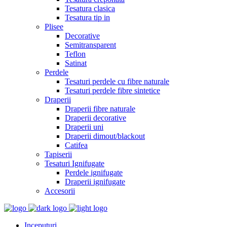
Tesatura clasica
Tesatura tip in
Plisee
Decorative
Semitransparent
Teflon
Satinat
Perdele
Tesaturi perdele cu fibre naturale
Tesaturi perdele fibre sintetice
Draperii
Draperii fibre naturale
Draperii decorative
Draperii uni
Draperii dimout/blackout
Catifea
Tapiserii
Tesaturi Ignifugate
Perdele ignifugate
Draperii ignifugate
Accesorii
Inceputuri