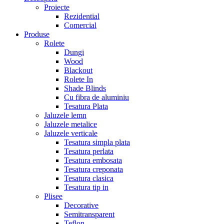
Proiecte
Rezidential
Comercial
Produse
Rolete
Dungi
Wood
Blackout
Rolete In
Shade Blinds
Cu fibra de aluminiu
Tesatura Plata
Jaluzele lemn
Jaluzele metalice
Jaluzele verticale
Tesatura simpla plata
Tesatura perlata
Tesatura embosata
Tesatura creponata
Tesatura clasica
Tesatura tip in
Plisee
Decorative
Semitransparent
Teflon