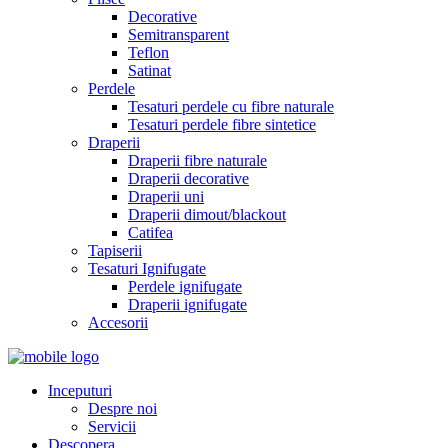
Decorative
Semitransparent
Teflon
Satinat
Perdele
Tesaturi perdele cu fibre naturale
Tesaturi perdele fibre sintetice
Draperii
Draperii fibre naturale
Draperii decorative
Draperii uni
Draperii dimout/blackout
Catifea
Tapiserii
Tesaturi Ignifugate
Perdele ignifugate
Draperii ignifugate
Accesorii
Inceputuri
Despre noi
Servicii
Descopera