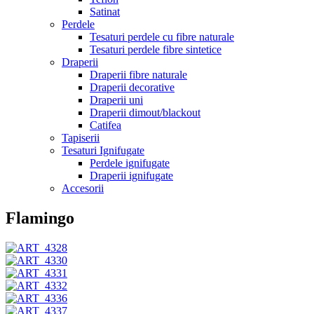
Satinat
Perdele
Tesaturi perdele cu fibre naturale
Tesaturi perdele fibre sintetice
Draperii
Draperii fibre naturale
Draperii decorative
Draperii uni
Draperii dimout/blackout
Catifea
Tapiserii
Tesaturi Ignifugate
Perdele ignifugate
Draperii ignifugate
Accesorii
Flamingo