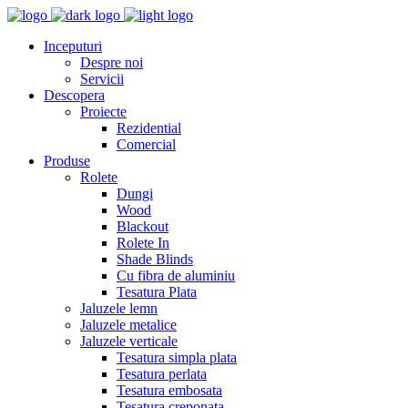
Inceputuri
Despre noi
Servicii
Descopera
Proiecte
Rezidential
Comercial
Produse
Rolete
Dungi
Wood
Blackout
Rolete In
Shade Blinds
Cu fibra de aluminiu
Tesatura Plata
Jaluzele lemn
Jaluzele metalice
Jaluzele verticale
Tesatura simpla plata
Tesatura perlata
Tesatura embosata
Tesatura creponata