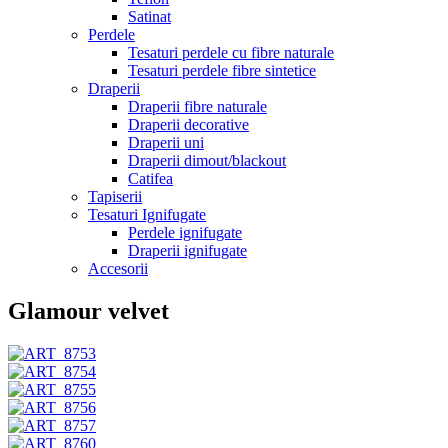
Satinat
Perdele
Tesaturi perdele cu fibre naturale
Tesaturi perdele fibre sintetice
Draperii
Draperii fibre naturale
Draperii decorative
Draperii uni
Draperii dimout/blackout
Catifea
Tapiserii
Tesaturi Ignifugate
Perdele ignifugate
Draperii ignifugate
Accesorii
Glamour velvet