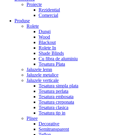
Proiecte
Rezidential
Comercial
Produse
Rolete
Dungi
Wood
Blackout
Rolete In
Shade Blinds
Cu fibra de aluminiu
Tesatura Plata
Jaluzele lemn
Jaluzele metalice
Jaluzele verticale
Tesatura simpla plata
Tesatura perlata
Tesatura embosata
Tesatura creponata
Tesatura clasica
Tesatura tip in
Plisee
Decorative
Semitransparent
Teflon