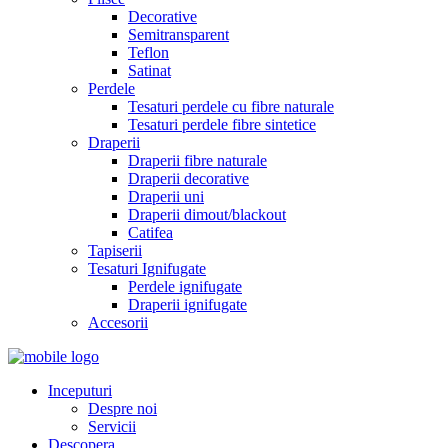
Decorative
Semitransparent
Teflon
Satinat
Perdele
Tesaturi perdele cu fibre naturale
Tesaturi perdele fibre sintetice
Draperii
Draperii fibre naturale
Draperii decorative
Draperii uni
Draperii dimout/blackout
Catifea
Tapiserii
Tesaturi Ignifugate
Perdele ignifugate
Draperii ignifugate
Accesorii
Inceputuri
Despre noi
Servicii
Descopera