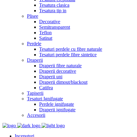
Tesatura clasica
Tesatura tip in
Plisee
Decorative
Semitransparent
Teflon
Satinat
Perdele
Tesaturi perdele cu fibre naturale
Tesaturi perdele fibre sintetice
Draperii
Draperii fibre naturale
Draperii decorative
Draperii uni
Draperii dimout/blackout
Catifea
Tapiserii
Tesaturi Ignifugate
Perdele ignifugate
Draperii ignifugate
Accesorii
Inceputuri