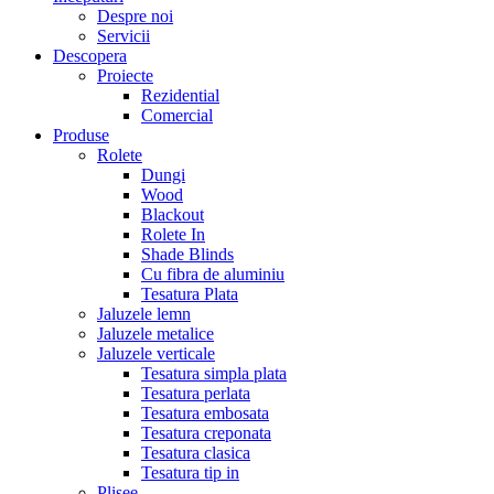
Despre noi
Servicii
Descopera
Proiecte
Rezidential
Comercial
Produse
Rolete
Dungi
Wood
Blackout
Rolete In
Shade Blinds
Cu fibra de aluminiu
Tesatura Plata
Jaluzele lemn
Jaluzele metalice
Jaluzele verticale
Tesatura simpla plata
Tesatura perlata
Tesatura embosata
Tesatura creponata
Tesatura clasica
Tesatura tip in
Plisee