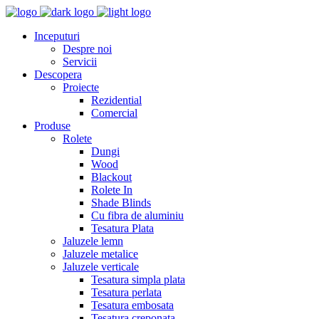
Inceputuri
Despre noi
Servicii
Descopera
Proiecte
Rezidential
Comercial
Produse
Rolete
Dungi
Wood
Blackout
Rolete In
Shade Blinds
Cu fibra de aluminiu
Tesatura Plata
Jaluzele lemn
Jaluzele metalice
Jaluzele verticale
Tesatura simpla plata
Tesatura perlata
Tesatura embosata
Tesatura creponata