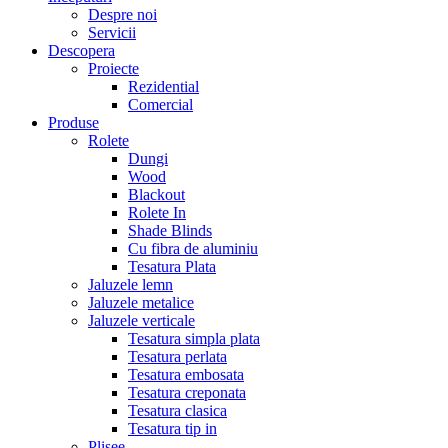
Despre noi
Servicii
Descopera
Proiecte
Rezidential
Comercial
Produse
Rolete
Dungi
Wood
Blackout
Rolete In
Shade Blinds
Cu fibra de aluminiu
Tesatura Plata
Jaluzele lemn
Jaluzele metalice
Jaluzele verticale
Tesatura simpla plata
Tesatura perlata
Tesatura embosata
Tesatura creponata
Tesatura clasica
Tesatura tip in
Plisee