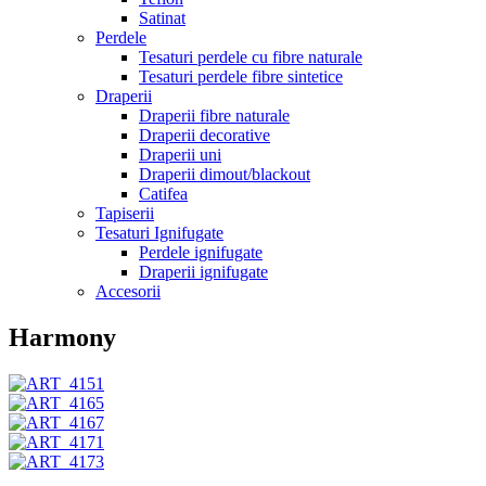
Satinat
Perdele
Tesaturi perdele cu fibre naturale
Tesaturi perdele fibre sintetice
Draperii
Draperii fibre naturale
Draperii decorative
Draperii uni
Draperii dimout/blackout
Catifea
Tapiserii
Tesaturi Ignifugate
Perdele ignifugate
Draperii ignifugate
Accesorii
Harmony