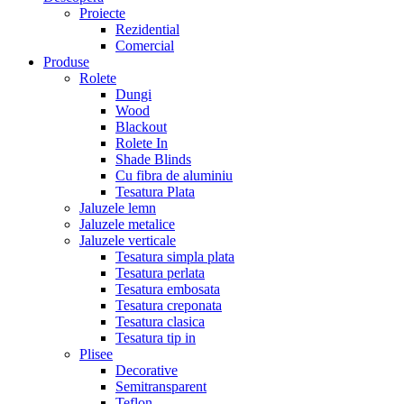
Proiecte
Rezidential
Comercial
Produse
Rolete
Dungi
Wood
Blackout
Rolete In
Shade Blinds
Cu fibra de aluminiu
Tesatura Plata
Jaluzele lemn
Jaluzele metalice
Jaluzele verticale
Tesatura simpla plata
Tesatura perlata
Tesatura embosata
Tesatura creponata
Tesatura clasica
Tesatura tip in
Plisee
Decorative
Semitransparent
Teflon