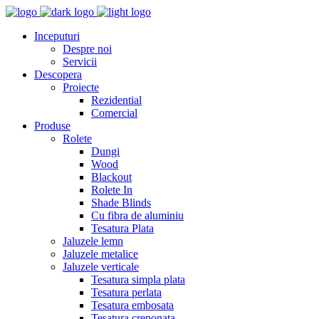
Inceputuri
Despre noi
Servicii
Descopera
Proiecte
Rezidential
Comercial
Produse
Rolete
Dungi
Wood
Blackout
Rolete In
Shade Blinds
Cu fibra de aluminiu
Tesatura Plata
Jaluzele lemn
Jaluzele metalice
Jaluzele verticale
Tesatura simpla plata
Tesatura perlata
Tesatura embosata
Tesatura creponata