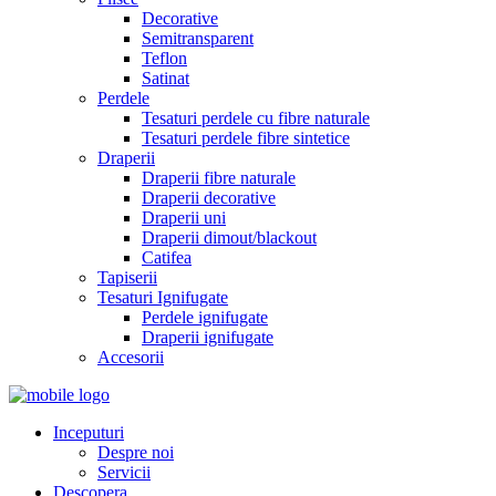
Decorative
Semitransparent
Teflon
Satinat
Perdele
Tesaturi perdele cu fibre naturale
Tesaturi perdele fibre sintetice
Draperii
Draperii fibre naturale
Draperii decorative
Draperii uni
Draperii dimout/blackout
Catifea
Tapiserii
Tesaturi Ignifugate
Perdele ignifugate
Draperii ignifugate
Accesorii
Inceputuri
Despre noi
Servicii
Descopera