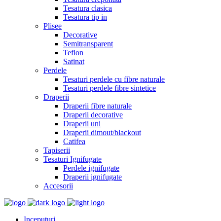
Tesatura clasica
Tesatura tip in
Plisee
Decorative
Semitransparent
Teflon
Satinat
Perdele
Tesaturi perdele cu fibre naturale
Tesaturi perdele fibre sintetice
Draperii
Draperii fibre naturale
Draperii decorative
Draperii uni
Draperii dimout/blackout
Catifea
Tapiserii
Tesaturi Ignifugate
Perdele ignifugate
Draperii ignifugate
Accesorii
Inceputuri