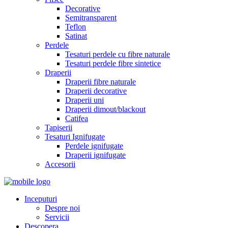
Decorative
Semitransparent
Teflon
Satinat
Perdele
Tesaturi perdele cu fibre naturale
Tesaturi perdele fibre sintetice
Draperii
Draperii fibre naturale
Draperii decorative
Draperii uni
Draperii dimout/blackout
Catifea
Tapiserii
Tesaturi Ignifugate
Perdele ignifugate
Draperii ignifugate
Accesorii
Inceputuri
Despre noi
Servicii
Descopera