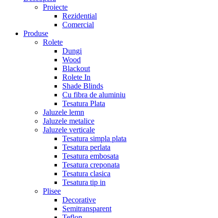
Proiecte
Rezidential
Comercial
Produse
Rolete
Dungi
Wood
Blackout
Rolete In
Shade Blinds
Cu fibra de aluminiu
Tesatura Plata
Jaluzele lemn
Jaluzele metalice
Jaluzele verticale
Tesatura simpla plata
Tesatura perlata
Tesatura embosata
Tesatura creponata
Tesatura clasica
Tesatura tip in
Plisee
Decorative
Semitransparent
Teflon