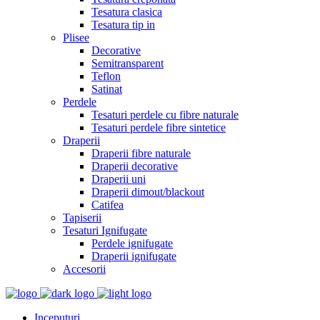
Tesatura clasica
Tesatura tip in
Plisee
Decorative
Semitransparent
Teflon
Satinat
Perdele
Tesaturi perdele cu fibre naturale
Tesaturi perdele fibre sintetice
Draperii
Draperii fibre naturale
Draperii decorative
Draperii uni
Draperii dimout/blackout
Catifea
Tapiserii
Tesaturi Ignifugate
Perdele ignifugate
Draperii ignifugate
Accesorii
Inceputuri