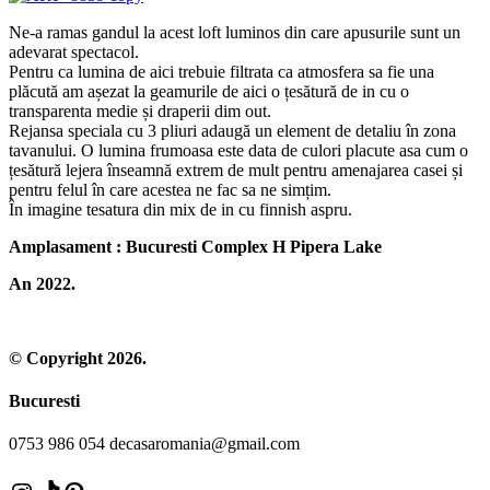
Ne-a ramas gandul la acest loft luminos din care apusurile sunt un
adevarat spectacol.
Pentru ca lumina de aici trebuie filtrata ca atmosfera sa fie una
plăcută am așezat la geamurile de aici o țesătură de in cu o
transparenta medie și draperii dim out.
Rejansa speciala cu 3 pliuri adaugă un element de detaliu în zona
tavanului. O lumina frumoasa este data de culori placute asa cum o
țesătură lejera înseamnă extrem de mult pentru amenajarea casei și
pentru felul în care acestea ne fac sa ne simțim.
În imagine tesatura din mix de in cu finnish aspru.
Amplasament : Bucuresti Complex H Pipera Lake
An 2022.
© Copyright 2026.
Bucuresti
0753 986 054 decasaromania@gmail.com