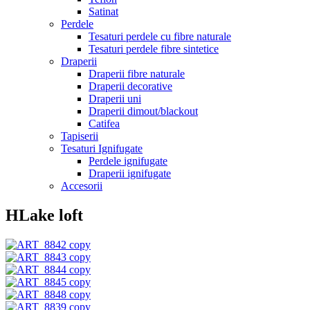
Satinat
Perdele
Tesaturi perdele cu fibre naturale
Tesaturi perdele fibre sintetice
Draperii
Draperii fibre naturale
Draperii decorative
Draperii uni
Draperii dimout/blackout
Catifea
Tapiserii
Tesaturi Ignifugate
Perdele ignifugate
Draperii ignifugate
Accesorii
HLake loft