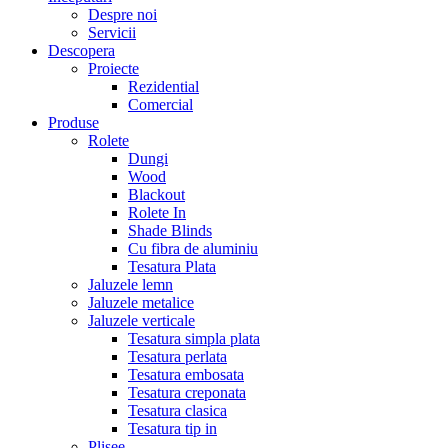
Despre noi
Servicii
Descopera
Proiecte
Rezidential
Comercial
Produse
Rolete
Dungi
Wood
Blackout
Rolete In
Shade Blinds
Cu fibra de aluminiu
Tesatura Plata
Jaluzele lemn
Jaluzele metalice
Jaluzele verticale
Tesatura simpla plata
Tesatura perlata
Tesatura embosata
Tesatura creponata
Tesatura clasica
Tesatura tip in
Plisee