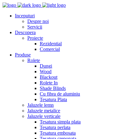
Inceputuri
Despre noi
Servicii
Descopera
Proiecte
Rezidential
Comercial
Produse
Rolete
Dungi
Wood
Blackout
Rolete In
Shade Blinds
Cu fibra de aluminiu
Tesatura Plata
Jaluzele lemn
Jaluzele metalice
Jaluzele verticale
Tesatura simpla plata
Tesatura perlata
Tesatura embosata
Tesatura creponata