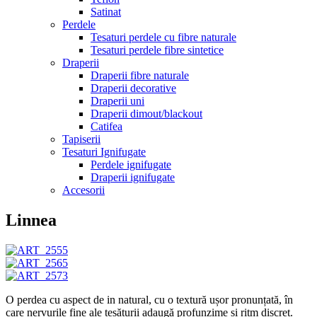
Satinat
Perdele
Tesaturi perdele cu fibre naturale
Tesaturi perdele fibre sintetice
Draperii
Draperii fibre naturale
Draperii decorative
Draperii uni
Draperii dimout/blackout
Catifea
Tapiserii
Tesaturi Ignifugate
Perdele ignifugate
Draperii ignifugate
Accesorii
Linnea
O perdea cu aspect de in natural, cu o textură ușor pronunțată, în
care nervurile fine ale țesăturii adaugă profunzime și ritm discret.