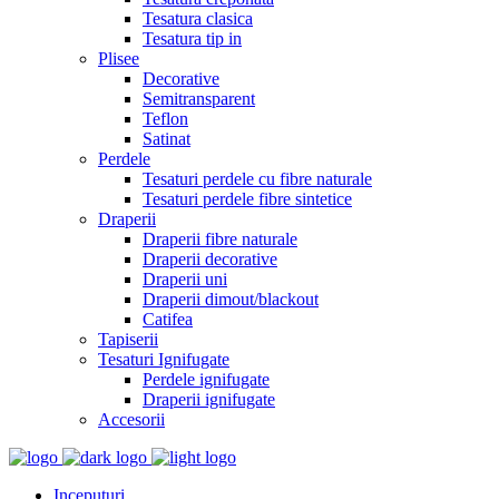
Tesatura clasica
Tesatura tip in
Plisee
Decorative
Semitransparent
Teflon
Satinat
Perdele
Tesaturi perdele cu fibre naturale
Tesaturi perdele fibre sintetice
Draperii
Draperii fibre naturale
Draperii decorative
Draperii uni
Draperii dimout/blackout
Catifea
Tapiserii
Tesaturi Ignifugate
Perdele ignifugate
Draperii ignifugate
Accesorii
Inceputuri