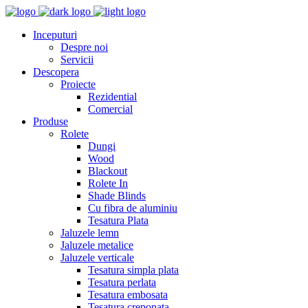
Inceputuri
Despre noi
Servicii
Descopera
Proiecte
Rezidential
Comercial
Produse
Rolete
Dungi
Wood
Blackout
Rolete In
Shade Blinds
Cu fibra de aluminiu
Tesatura Plata
Jaluzele lemn
Jaluzele metalice
Jaluzele verticale
Tesatura simpla plata
Tesatura perlata
Tesatura embosata
Tesatura creponata