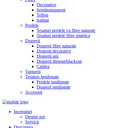
Decorative
Semitransparent
Teflon
Satinat
Perdele
Tesaturi perdele cu fibre naturale
Tesaturi perdele fibre sintetice
Draperii
Draperii fibre naturale
Draperii decorative
Draperii uni
Draperii dimout/blackout
Catifea
Tapiserii
Tesaturi Ignifugate
Perdele ignifugate
Draperii ignifugate
Accesorii
Inceputuri
Despre noi
Servicii
Descopera