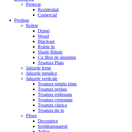
Proiecte
Rezidential
Comercial
Produse
Rolete
Dungi
Wood
Blackout
Rolete In
Shade Blinds
Cu fibra de aluminiu
Tesatura Plata
Jaluzele lemn
Jaluzele metalice
Jaluzele verticale
Tesatura simpla plata
Tesatura perlata
Tesatura embosata
Tesatura creponata
Tesatura clasica
Tesatura tip in
Plisee
Decorative
Semitransparent
Teflon