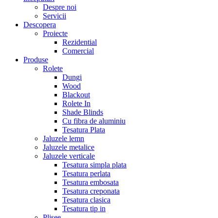
Despre noi
Servicii
Descopera
Proiecte
Rezidential
Comercial
Produse
Rolete
Dungi
Wood
Blackout
Rolete In
Shade Blinds
Cu fibra de aluminiu
Tesatura Plata
Jaluzele lemn
Jaluzele metalice
Jaluzele verticale
Tesatura simpla plata
Tesatura perlata
Tesatura embosata
Tesatura creponata
Tesatura clasica
Tesatura tip in
Plisee