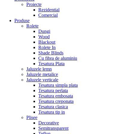
Proiecte
Rezidential
Comercial
Produse
Rolete
Dungi
Wood
Blackout
Rolete In
Shade Blinds
Cu fibra de aluminiu
Tesatura Plata
Jaluzele lemn
Jaluzele metalice
Jaluzele verticale
Tesatura simpla plata
Tesatura perlata
Tesatura embosata
Tesatura creponata
Tesatura clasica
Tesatura tip in
Plisee
Decorative
Semitransparent
Teflon