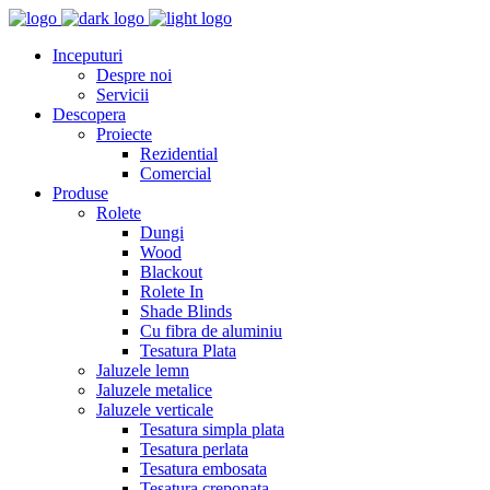
Inceputuri
Despre noi
Servicii
Descopera
Proiecte
Rezidential
Comercial
Produse
Rolete
Dungi
Wood
Blackout
Rolete In
Shade Blinds
Cu fibra de aluminiu
Tesatura Plata
Jaluzele lemn
Jaluzele metalice
Jaluzele verticale
Tesatura simpla plata
Tesatura perlata
Tesatura embosata
Tesatura creponata