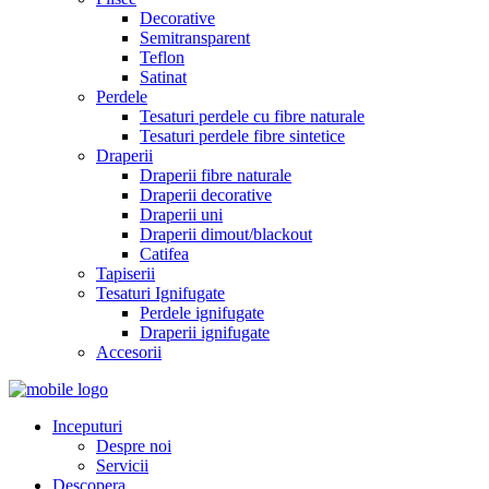
Decorative
Semitransparent
Teflon
Satinat
Perdele
Tesaturi perdele cu fibre naturale
Tesaturi perdele fibre sintetice
Draperii
Draperii fibre naturale
Draperii decorative
Draperii uni
Draperii dimout/blackout
Catifea
Tapiserii
Tesaturi Ignifugate
Perdele ignifugate
Draperii ignifugate
Accesorii
Inceputuri
Despre noi
Servicii
Descopera