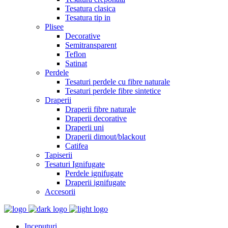
Tesatura clasica
Tesatura tip in
Plisee
Decorative
Semitransparent
Teflon
Satinat
Perdele
Tesaturi perdele cu fibre naturale
Tesaturi perdele fibre sintetice
Draperii
Draperii fibre naturale
Draperii decorative
Draperii uni
Draperii dimout/blackout
Catifea
Tapiserii
Tesaturi Ignifugate
Perdele ignifugate
Draperii ignifugate
Accesorii
Inceputuri