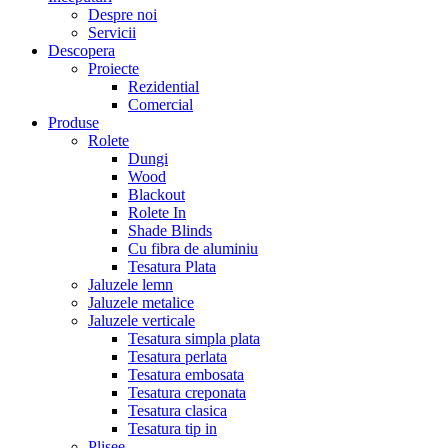
Despre noi
Servicii
Descopera
Proiecte
Rezidential
Comercial
Produse
Rolete
Dungi
Wood
Blackout
Rolete In
Shade Blinds
Cu fibra de aluminiu
Tesatura Plata
Jaluzele lemn
Jaluzele metalice
Jaluzele verticale
Tesatura simpla plata
Tesatura perlata
Tesatura embosata
Tesatura creponata
Tesatura clasica
Tesatura tip in
Plisee