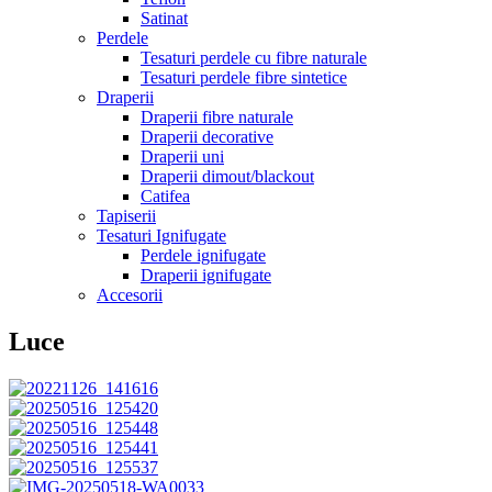
Satinat
Perdele
Tesaturi perdele cu fibre naturale
Tesaturi perdele fibre sintetice
Draperii
Draperii fibre naturale
Draperii decorative
Draperii uni
Draperii dimout/blackout
Catifea
Tapiserii
Tesaturi Ignifugate
Perdele ignifugate
Draperii ignifugate
Accesorii
Luce