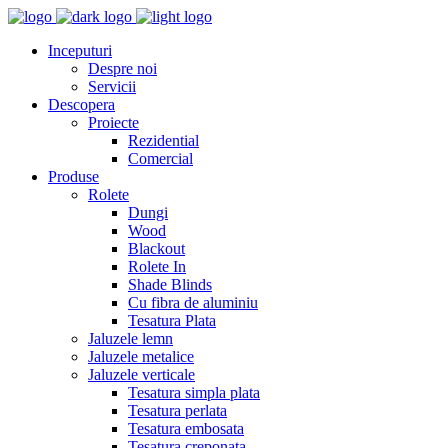
Inceputuri
Despre noi
Servicii
Descopera
Proiecte
Rezidential
Comercial
Produse
Rolete
Dungi
Wood
Blackout
Rolete In
Shade Blinds
Cu fibra de aluminiu
Tesatura Plata
Jaluzele lemn
Jaluzele metalice
Jaluzele verticale
Tesatura simpla plata
Tesatura perlata
Tesatura embosata
Tesatura creponata