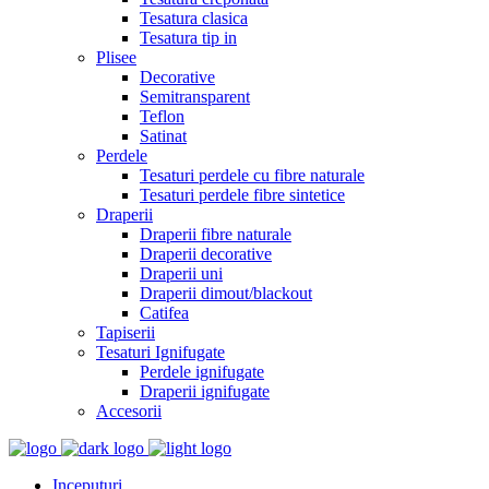
Tesatura clasica
Tesatura tip in
Plisee
Decorative
Semitransparent
Teflon
Satinat
Perdele
Tesaturi perdele cu fibre naturale
Tesaturi perdele fibre sintetice
Draperii
Draperii fibre naturale
Draperii decorative
Draperii uni
Draperii dimout/blackout
Catifea
Tapiserii
Tesaturi Ignifugate
Perdele ignifugate
Draperii ignifugate
Accesorii
Inceputuri