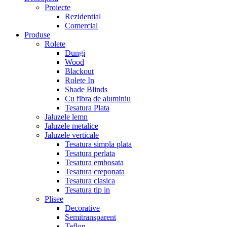
Proiecte
Rezidential
Comercial
Produse
Rolete
Dungi
Wood
Blackout
Rolete In
Shade Blinds
Cu fibra de aluminiu
Tesatura Plata
Jaluzele lemn
Jaluzele metalice
Jaluzele verticale
Tesatura simpla plata
Tesatura perlata
Tesatura embosata
Tesatura creponata
Tesatura clasica
Tesatura tip in
Plisee
Decorative
Semitransparent
Teflon