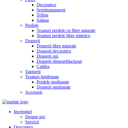
Decorative
Semitransparent
Teflon
Satinat
Perdele
Tesaturi perdele cu fibre naturale
Tesaturi perdele fibre sintetice
Draperii
Draperii fibre naturale
Draperii decorative
Draperii uni
Draperii dimout/blackout
Catifea
Tapiserii
Tesaturi Ignifugate
Perdele ignifugate
Draperii ignifugate
Accesorii
Inceputuri
Despre noi
Servicii
Descopera