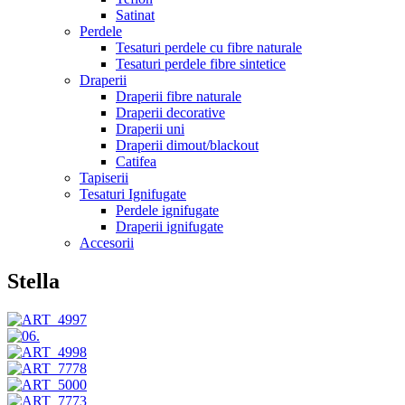
Satinat
Perdele
Tesaturi perdele cu fibre naturale
Tesaturi perdele fibre sintetice
Draperii
Draperii fibre naturale
Draperii decorative
Draperii uni
Draperii dimout/blackout
Catifea
Tapiserii
Tesaturi Ignifugate
Perdele ignifugate
Draperii ignifugate
Accesorii
Stella