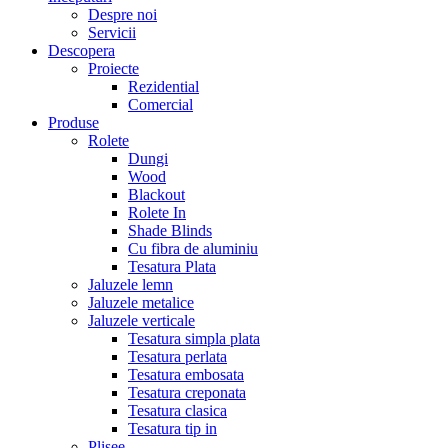
Despre noi
Servicii
Descopera
Proiecte
Rezidential
Comercial
Produse
Rolete
Dungi
Wood
Blackout
Rolete In
Shade Blinds
Cu fibra de aluminiu
Tesatura Plata
Jaluzele lemn
Jaluzele metalice
Jaluzele verticale
Tesatura simpla plata
Tesatura perlata
Tesatura embosata
Tesatura creponata
Tesatura clasica
Tesatura tip in
Plisee