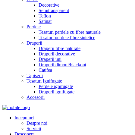
Decorative
Semitransparent
Teflon
Satinat
Perdele
Tesaturi perdele cu fibre naturale
Tesaturi perdele fibre sintetice
Draperii
Draperii fibre naturale
Draperii decorative
Draperii uni
Draperii dimout/blackout
Catifea
Tapiserii
Tesaturi Ignifugate
Perdele ignifugate
Draperii ignifugate
Accesorii
Inceputuri
Despre noi
Servicii
Descopera