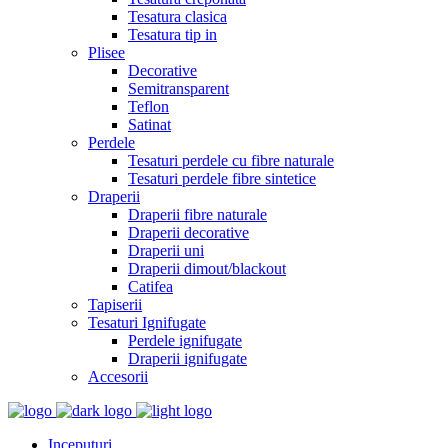
Tesatura clasica
Tesatura tip in
Plisee
Decorative
Semitransparent
Teflon
Satinat
Perdele
Tesaturi perdele cu fibre naturale
Tesaturi perdele fibre sintetice
Draperii
Draperii fibre naturale
Draperii decorative
Draperii uni
Draperii dimout/blackout
Catifea
Tapiserii
Tesaturi Ignifugate
Perdele ignifugate
Draperii ignifugate
Accesorii
Inceputuri