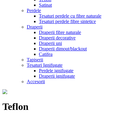
Satinat
Perdele
Tesaturi perdele cu fibre naturale
Tesaturi perdele fibre sintetice
Draperii
Draperii fibre naturale
Draperii decorative
Draperii uni
Draperii dimout/blackout
Catifea
Tapiserii
Tesaturi Ignifugate
Perdele ignifugate
Draperii ignifugate
Accesorii
Teflon