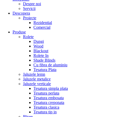
Despre noi
Servicii
Descopera
Proiecte
Rezidential
Comercial
Produse
Rolete
Dungi
Wood
Blackout
Rolete In
Shade Blinds
Cu fibra de aluminiu
Tesatura Plata
Jaluzele lemn
Jaluzele metalice
Jaluzele verticale
Tesatura simpla plata
Tesatura perlata
Tesatura embosata
Tesatura creponata
Tesatura clasica
Tesatura tip in
Plisee