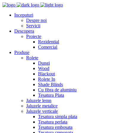
Inceputuri
Despre noi
Servicii
Descopera
Proiecte
Rezidential
Comercial
Produse
Rolete
Dungi
Wood
Blackout
Rolete In
Shade Blinds
Cu fibra de aluminiu
Tesatura Plata
Jaluzele lemn
Jaluzele metalice
Jaluzele verticale
Tesatura simpla plata
Tesatura perlata
Tesatura embosata
Tesatura creponata