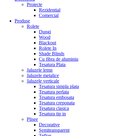
Proiecte
Rezidential
Comercial
Produse
Rolete
Dungi
Wood
Blackout
Rolete In
Shade Blinds
Cu fibra de aluminiu
Tesatura Plata
Jaluzele lemn
Jaluzele metalice
Jaluzele verticale
Tesatura simpla plata
Tesatura perlata
Tesatura embosata
Tesatura creponata
Tesatura clasica
Tesatura tip in
Plisee
Decorative
Semitransparent
Teflon