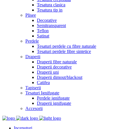
Tesatura clasica
Tesatura tip in
Plisee
Decorative
Semitransparent
Teflon
Satinat
Perdele
Tesaturi perdele cu fibre naturale
Tesaturi perdele fibre sintetice
Draperii
Draperii fibre naturale
Draperii decorative
Draperii uni
Draperii dimout/blackout
Catifea
Tapiserii
Tesaturi Ignifugate
Perdele ignifugate
Draperii ignifugate
Accesorii
Inceputuri