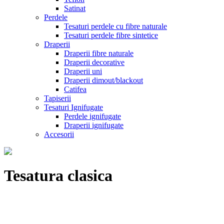
Satinat
Perdele
Tesaturi perdele cu fibre naturale
Tesaturi perdele fibre sintetice
Draperii
Draperii fibre naturale
Draperii decorative
Draperii uni
Draperii dimout/blackout
Catifea
Tapiserii
Tesaturi Ignifugate
Perdele ignifugate
Draperii ignifugate
Accesorii
Tesatura clasica