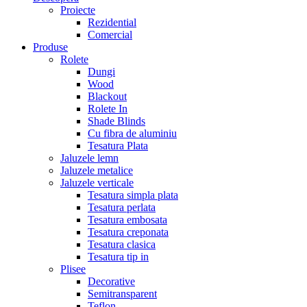
Proiecte
Rezidential
Comercial
Produse
Rolete
Dungi
Wood
Blackout
Rolete In
Shade Blinds
Cu fibra de aluminiu
Tesatura Plata
Jaluzele lemn
Jaluzele metalice
Jaluzele verticale
Tesatura simpla plata
Tesatura perlata
Tesatura embosata
Tesatura creponata
Tesatura clasica
Tesatura tip in
Plisee
Decorative
Semitransparent
Teflon