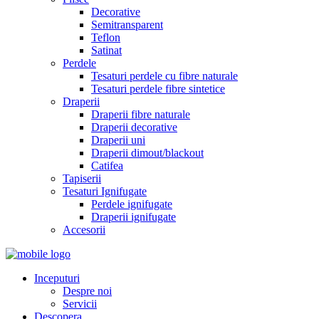
Decorative
Semitransparent
Teflon
Satinat
Perdele
Tesaturi perdele cu fibre naturale
Tesaturi perdele fibre sintetice
Draperii
Draperii fibre naturale
Draperii decorative
Draperii uni
Draperii dimout/blackout
Catifea
Tapiserii
Tesaturi Ignifugate
Perdele ignifugate
Draperii ignifugate
Accesorii
Inceputuri
Despre noi
Servicii
Descopera