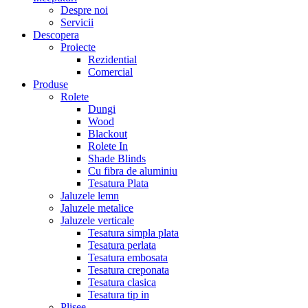
Despre noi
Servicii
Descopera
Proiecte
Rezidential
Comercial
Produse
Rolete
Dungi
Wood
Blackout
Rolete In
Shade Blinds
Cu fibra de aluminiu
Tesatura Plata
Jaluzele lemn
Jaluzele metalice
Jaluzele verticale
Tesatura simpla plata
Tesatura perlata
Tesatura embosata
Tesatura creponata
Tesatura clasica
Tesatura tip in
Plisee