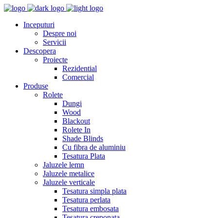
Inceputuri
Despre noi
Servicii
Descopera
Proiecte
Rezidential
Comercial
Produse
Rolete
Dungi
Wood
Blackout
Rolete In
Shade Blinds
Cu fibra de aluminiu
Tesatura Plata
Jaluzele lemn
Jaluzele metalice
Jaluzele verticale
Tesatura simpla plata
Tesatura perlata
Tesatura embosata
Tesatura creponata